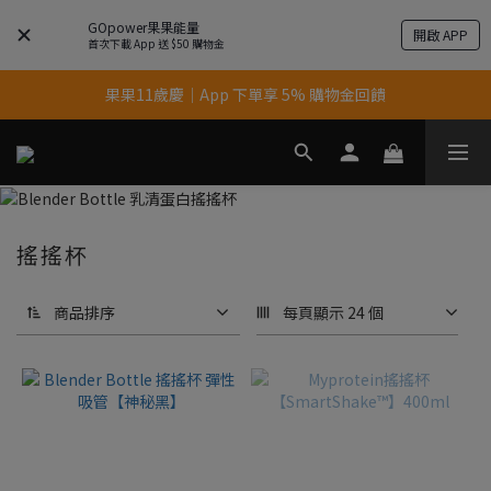
GOpower果果能量
開啟 APP
首次下載 App 送 $50 購物金
果果11歲慶｜App 下單享 5% 購物金回饋
果果11歲慶｜App 下單享 5% 購物金回饋
結帳輸入優惠代碼【gopower】享全單95折優惠！
11歲慶好禮｜買 500g/1kg 指定乳清2包贈品牌毛巾
果果11歲慶｜App 下單享 5% 購物金回饋
搖搖杯
商品排序
每頁顯示 24 個