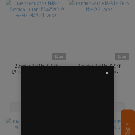
售完
售完
Blender Bottle 搖搖杯
Blender Bottle 搖搖杯
【Strada Tritan 湯姆貓與傑
【Pro 鈦合灰】28oz
利鼠-蘇打冰淇淋】28oz
NT$599
NT$399
NT$999
NT$450