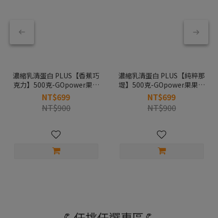
濃縮乳清蛋白 PLUS【香蕉巧
濃縮乳清蛋白 PLUS【純粹那
克力】500克-GOpower果果
堤】500克-GOpower果果能
能量
量
NT$699
NT$699
NT$900
NT$900
💪任挑任選專區💪