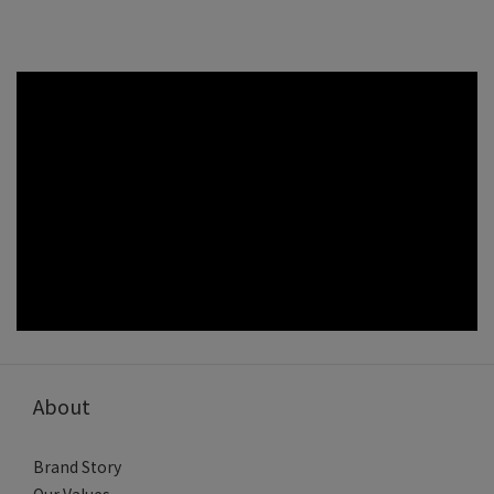
About
Brand Story
Our Values