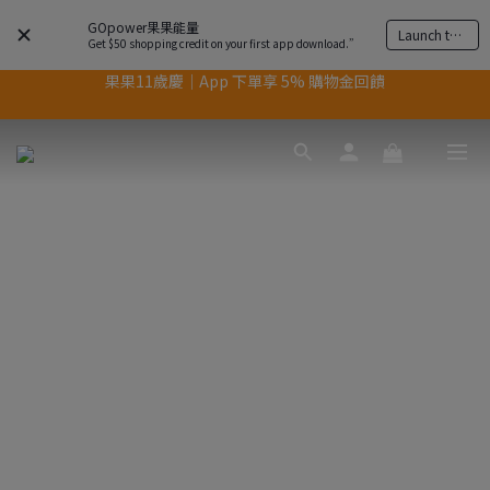
GOpower果果能量
Launch the app
Get $50 shopping credit on your first app download.”
果果11歲慶｜App 下單享 5% 購物金回饋
果果11歲慶｜App 下單享 5% 購物金回饋
結帳輸入優惠代碼【gopower】享全單95折優惠！
11歲慶好禮｜買 500g/1kg 指定乳清2包贈品牌毛巾
果果11歲慶｜App 下單享 5% 購物金回饋