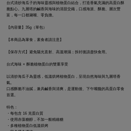
台式清炒海瓜子的海味靈感與植物蛋白結合，打造香氣充滿的高蛋白酥
脆點心。九層塔的鹹香與海味的清甜交織，口感海派、酥脆、層次豐
富，每一口都涮嘴、零負擔。
【內容量】35g（單包）
【
本商品為葷食，素食者請注意
】
【保存方式】避免陽光直射、高溫潮濕；拆封後請盡快食用。
台式海味 × 酥脆植物蛋白的雙重享受
以清炒海瓜子為靈感，低溫烘烤植物蛋白，呈現自然海味與九層塔香
氣。
口感酥脆不油膩，兼具鹹香與清爽，是運動後、下午嘴饞的高蛋白零食
首選。
特色：
・每包含 16 克蛋白質
・使用赤藻糖醇，不加一般精緻糖
・多種植物蛋白低溫烘烤