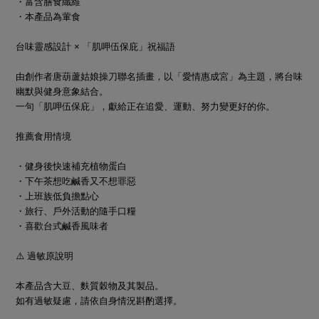
・富含膳食纖維
・本產品為葷食
台味靈感設計 × 「肌呷伍保庇」祝福語
由創作者唐葫蘆姑娘操刀聯名插畫，以「愛情惠成宮」為主題，將台味
幽默與健身意象結合。
一句「肌呷伍保庇」，獻給正在追愛、運動、努力變更好的你。
推薦食用情境
・健身後快速補充植物蛋白
・下午茶想吃鹹香又不想罪惡
・上班族低負擔點心
・旅行、戶外活動的隨手口糧
・喜歡台式鹹香風味者
⚠️ 過敏原說明
本產品含大豆、麩質穀物及其製品。
如有過敏疑慮，請依自身情況斟酌選擇。