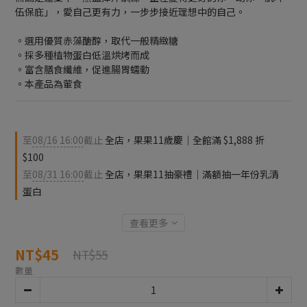
伍保庇」，愛自己更有力，一步步接近理想中的自己。
。選用優質赤藻醣醇，取代一般精緻糖
。採多種植物蛋白低溫烘烤而成
。富含膳食纖維，促進腸胃蠕動
。本產品為葷食
至
08/16 16:00
截止
全店，果果11歲慶｜全館滿 $1,888 折
$100
至
08/31 16:00
截止
全店，果果11抽豪禮｜滿額抽一年份乳清
蛋白
查看更多
NT$45
NT$55
數量