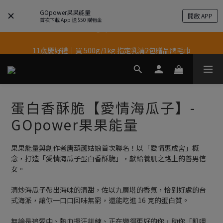
GOpower果果能量
開啟 APP
結帳輸入優惠代碼【gopower】享全單95折優惠！
首次下載 App 送 $50 購物金
11歲慶好禮｜買 500g/1kg 指定乳清2包贈品牌毛巾
果果11歲慶｜App 下單享 5% 購物金回饋
果果11歲慶｜App 下單享 5% 購物金回饋
蛋白香酥脆【愛情海瓜子】-
GOpower果果能量
果果能量與創作者唐葫蘆姑娘首次聯名！以「愛情惠成宮」概
念，打造「愛情海瓜子蛋白香酥脆」，獻給養肌之路上的善男信
女。 
清炒海瓜子帶出海味的清甜，佐以九層塔的香氣，恰到好處的台
式海派，讓你一口口回味無窮，還能吃進 16 克的蛋白質。
無論是追愛中、熱血揮汗訓練、正在變得更好的你，助你「肌呷