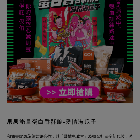
果果能量蛋白香酥脆-愛情海瓜子
和插畫家唐葫蘆姑娘合作，以「愛情惠成宮」為概念打造全新包裝，將