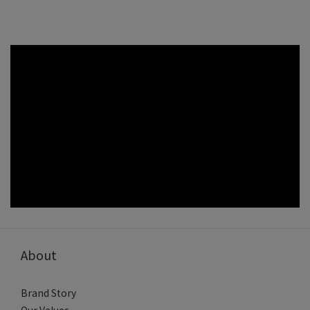
About
Brand Story
Our Values