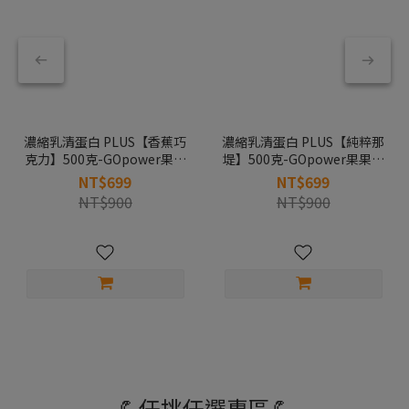
濃縮乳清蛋白 PLUS【香蕉巧
濃縮乳清蛋白 PLUS【純粹那
克力】500克-GOpower果果
堤】500克-GOpower果果能
能量
量
NT$699
NT$699
NT$900
NT$900
💪任挑任選專區💪