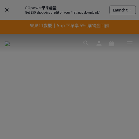
GOpower果果能量
Launch the app
Get $50 shopping credit on your first app download.”
果果11歲慶｜App 下單享 5% 購物金回饋
果果11歲慶｜App 下單享 5% 購物金回饋
結帳輸入優惠代碼【gopower】享全單95折優惠！
11歲慶好禮｜買 500g/1kg 指定乳清2包贈品牌毛巾
果果11歲慶｜App 下單享 5% 購物金回饋