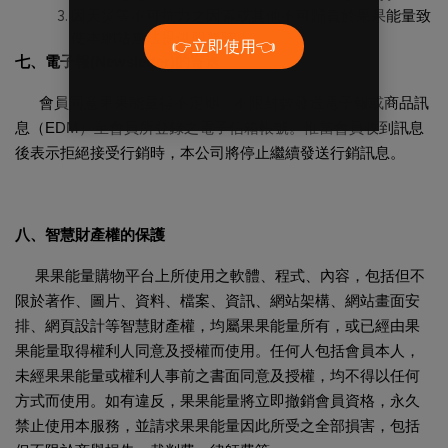
因天災等不可抗力之因素或其他不可歸責於果果能量致
使本網站無法提供服務時。
七、電子報
(Newsletter)
的寄送
會員同意果果能量得不定期、不限封數發送電子報或商品訊
息（
EDM
）至會員所登錄之電子信箱帳號。惟當會員收到訊息
後表示拒絕接受行銷時，本公司將停止繼續發送行銷訊息。
八、智慧財產權的保護
果果能量購物平台上所使用之軟體、程式、內容，包括但不
限於著作、圖片、資料、檔案、資訊、網站架構、網站畫面安
排、網頁設計等智慧財產權，均屬果果能量所有，或已經由果
果能量取得權利人同意及授權而使用。任何人包括會員本人，
未經果果能量或權利人事前之書面同意及授權，均不得以任何
方式而使用。如有違反，果果能量將立即撤銷會員資格，永久
禁止使用本服務，並請求果果能量因此所受之全部損害，包括