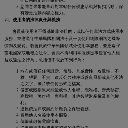
作日內附正當理由拒絕。
您同意果果能量針對本站任何優惠活動與折扣活動，保
有變更活動內容之權力。
四、使用者的法律責任與義務
會員或使用者不得基於非法目的，或以任何非法方式使用本
服務，並應遵守中華民國相關法令及一切使用網際網路之國際
慣例及規範。若會員於中華民國領域外使用本服務，並應遵守
當地國家或地域之法令。會員不得利用本服務從事侵害他人權
益或違法之行為，包括但不限於下列行為：
散布或傳送任何誹謗、侮辱、具威脅性、攻擊性、不
雅、猥褻、不實、違反公共秩序或善良風俗或其他不法
之文字、圖片或任何形式之檔案。
侵害或毀損果果能量或他人名譽、隱私權、營業秘密、
商標權、著作權、專利權、其他智慧財產權及其他權
利。
違反依法律或契約所應負之保密義務。
冒用他人名義使用本服務。
傳輸或散佈電腦病毒。
從事未經本服務事前授權的商業行為。