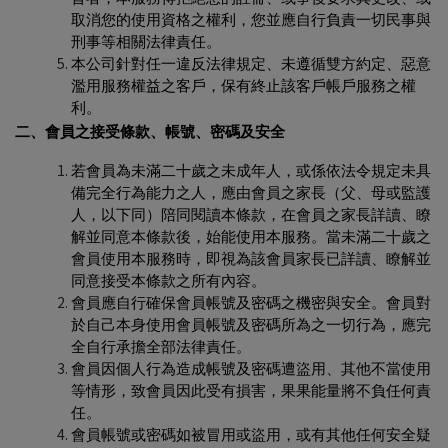
取消您的使用資格之權利，您並應自行負責一切民事與
刑事等相關法律責任。
本公司針對任一違反法律規定、未遵循雙方約定、惡意
濫用服務權益之客戶，保有終止該客戶帳戶服務之權
利。
二、會員之接受條款、帳號、密碼及安全
若會員為未滿二十歲之未成年人，或係依法令規定未具
備完全行為能力之人，應由會員之家長（父、母或監護
人，以下同）陪同閱讀本條款，在會員之家長詳讀、瞭
解並同意本條款後，始能使用本服務。當未滿二十歲之
會員使用本服務時，即視為該會員家長已詳讀、瞭解並
同意接受本條款之所有內容。
會員應自行確保會員帳號及密碼之機密與安全。會員對
於自己本身使用會員帳號及密碼所為之一切行為，應完
全自行承擔全部法律責任。
會員因個人行為造成帳號及密碼遭盜用、其他不當使用
等情形，致會員因此受有損害，果果能量將不負任何責
任。
會員帳號或密碼如被冒用或盜用，或有其他任何安全疑