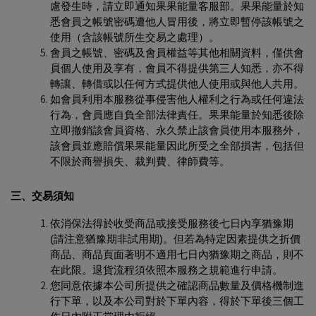
慮發生時，請立即通知果果能量客服部。果果能量於知
悉會員之帳號密碼遭他人冒用後，將立即暫停該帳號之
使用（含該帳號所生交易之處理）。
會員之帳號、密碼及會員權益等其他相關資料，僅供會
員個人使用及享有，會員不得提供第三人知悉，亦不得
轉讓、轉借或以任何方式提供他人使用或與他人共用。
如會員利用本服務從事侵害他人權利之行為或任何違法
行為，會員應自負全部法律責任。果果能量於知悉後除
立即撤銷該會員資格、永久禁止該會員使用本服務外，
該會員並應賠償果果能量因此所受之全部損害，包括但
不限於商譽損失、裁判費、律師費等。
三、交易須知
依消保法得於收受商品或接受服務後七日內享猶豫期
(
請注意猶豫期非試用期
)
。但若為特定因素提供之折價
商品、商品頁面著明不適用七日內猶豫期之商品，則不
在此限。退貨流程須依照本服務之規範進行申請。
您同意依據本公司所提供之確認商品數量及價格機制進
行下單，以及本公司對於下單內容，得於下單後三個工