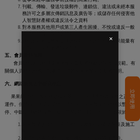
刊載、傳輸、發送垃圾郵件、連鎖信、違法或未經本服
務許可之多層次傳銷訊息及廣告等；或儲存任何侵害他
人智慧財產權或違反法令之資料
對本服務其他用戶或第三人產生困擾、不悅或違反一般
網路禮節致生反感之行為。
其他不符本服務所提供之使用目的之行為或果果能量有
正當理由認為不適當之行為。
五、會員資料保護
會員之個人資料將受果果能量隱私權條款之保護與規範。有
關個人資料相關應告知事項，請參閱果果能量隱私權聲明。
六、網路服務之中斷或停止
果果能量依一般規格之技術及方式，維持系統及服務之正常
運作。但於以下各項必須情況發生時，果果能量有權可以暫
停、中斷提供網站服務，直至異常狀況排除，包括但不限於：
果果能量購物平台電子通信設備進行必要之保養及施工
時。
突發性之電子通信設備、機組、伺服器等故障時。