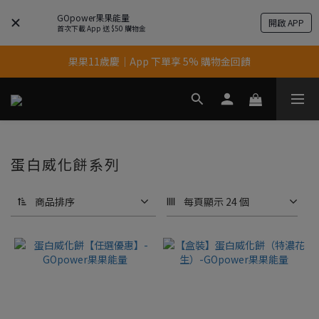
GOpower果果能量
開啟 APP
首次下載 App 送 $50 購物金
果果11歲慶｜App 下單享 5% 購物金回饋
果果11歲慶｜App 下單享 5% 購物金回饋
結帳輸入優惠代碼【gopower】享全單95折優惠！
11歲慶好禮｜買 500g/1kg 指定乳清2包贈品牌毛巾
果果11歲慶｜App 下單享 5% 購物金回饋
蛋白威化餅系列
商品排序
每頁顯示 24 個