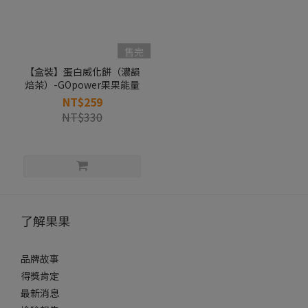
售完
【盒裝】蛋白威化餅（濃韻
焙茶）-GOpower果果能量
NT$259
NT$330
了解果果
品牌故事
得獎肯定
最新消息