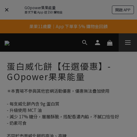
GOpower果果能量
開啟 APP
首次下載 App 送 $50 購物金
果果11歲慶｜App 下單享 5% 購物金回饋
果果11歲慶｜App 下單享 5% 購物金回饋
結帳輸入優惠代碼【gopower】享全單95折優惠！
11歲慶好禮｜買 500g/1kg 指定乳清2包贈品牌毛巾
蛋白威化餅【任選優惠】-
果果11歲慶｜App 下單享 5% 購物金回饋
GOpower果果能量
＊本賣場不參與其他官網活動優惠，優惠無法疊加使用
- 每支威化餅內含 9g 蛋白質
- 升級使用 MCT 油
- 減少 17% 糖分，層層酥脆，搭配香濃內餡，不膩口恰恰好
- 奶素可食
不同於市面威化餅的高油、高糖