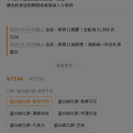
適合飲食控制期間或者健身人士使用
至
08/16 16:00
截止
全店，果果11歲慶｜全館滿 $1,888 折
$100
至
08/31 16:00
截止
全店，果果11抽豪禮｜滿額抽一年份乳清
蛋白
查看更多
NT$55
NT$44
口味
: 蛋白威化餅-香草牛奶
蛋白威化餅-香草牛奶
蛋白威化餅-香蕉可可
蛋白威化餅-濃韻焙茶
蛋白威化餅-特濃花生
蛋白威化餅-巧克力
蛋白威化餅-芝麻