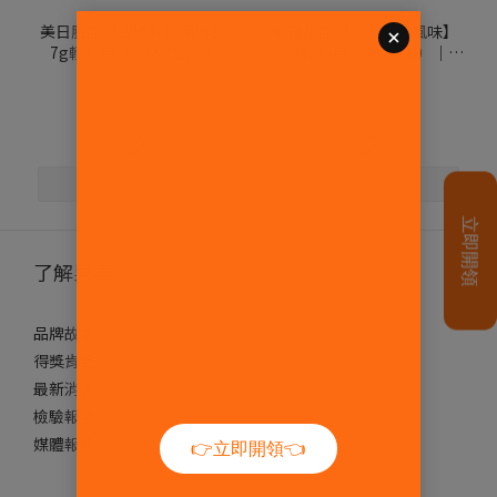
美日肌酸【玫瑰輕檸風味】
美日肌酸【水漾蜜桃風味】
7g輕巧包（30入/盒）｜
7g輕巧包（30入/盒）｜
PlantsB 彼蛋白
PlantsB 彼蛋白
NT$380
NT$380
NT$480
NT$480
了解果果
品牌故事
得獎肯定
最新消息
檢驗報告
媒體報導