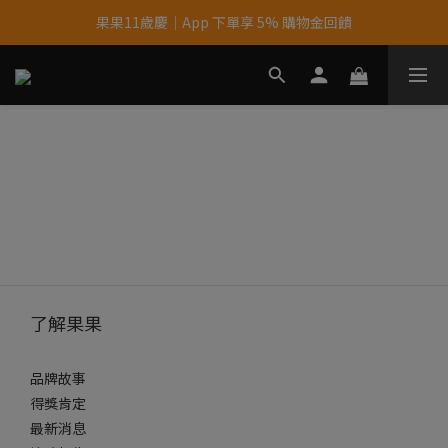
果果11歲慶｜App 下單享 5% 購物金回饋
果果11歲慶｜App 下單享 5% 購物金回饋
結帳輸入優惠代碼【gopower】享全單95折優惠！
11歲慶好禮｜買 500g/1kg 指定乳清2包贈品牌毛巾
果果11歲慶｜App 下單享 5% 購物金回饋
了解果果
品牌故事
得獎肯定
最新消息