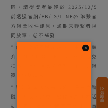
區，請得獎者最晚於 2025/12/5
前透過官網/FB/IG/LINE@ 聯繫官
方得獎收件訊息，逾期未聯繫者視
同放棄，恕不補發。
* 依財政部國稅局規定，中獎金額
介於 NT$1,001~NT$20,000 者免
扣繳，但需填寫勞務報酬單，請得
獎者協助填寫。
* 果果能量股份有限公司保有活動
隨時修改、變更、暫停或終止本活
動內容之權利，若有其他未盡事