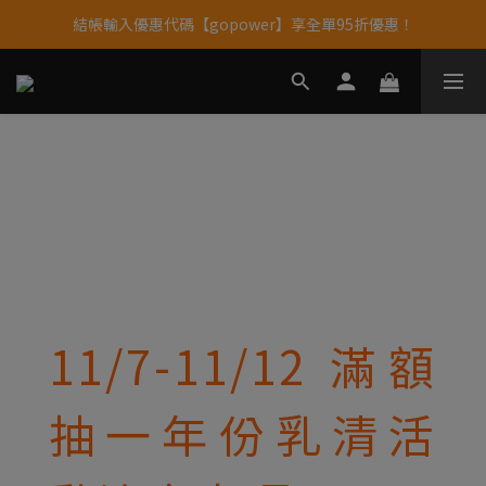
結帳輸入優惠代碼【gopower】享全單95折優惠！
果果11歲慶｜App 下單享 5% 購物金回饋
11歲慶好禮｜買 500g/1kg 指定乳清2包贈品牌毛巾
果果11歲慶｜App 下單享 5% 購物金回饋
11/7-11/12 滿額
抽一年份乳清活