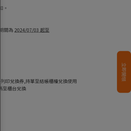
通知。
換期間為
2024/07/03 起至
單→列印兌換券,持單至結帳櫃檯兌換使用
條碼至櫃台兌換