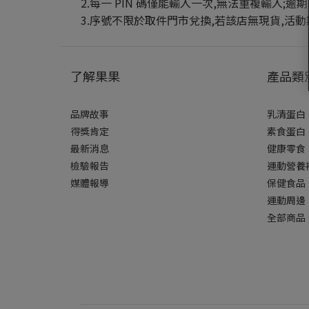
2.每一 PIN 碼僅能輸入一次,無法重複輸入;
3.序號不限於取件門市兌換,若該店無現貨,活
了解果果
產品類
品牌故事
乳清蛋白
得獎肯定
素食蛋白
最新消息
健康零食
檢驗報告
運動營養
媒體報導
保健食品
運動周邊
全部商品