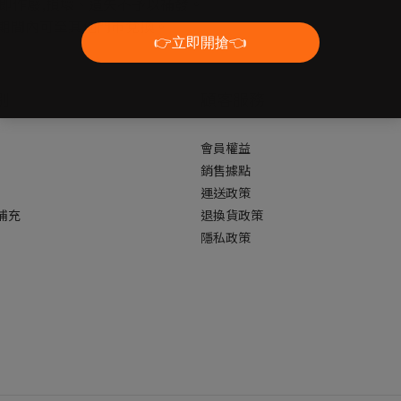
逾期即作廢,損壞、遺失不予以補發。
動期間內可至其他門市兌換。
別
顧客服務
會員權益
銷售據點
運送政策
補充
退換貨政策
隱私政策