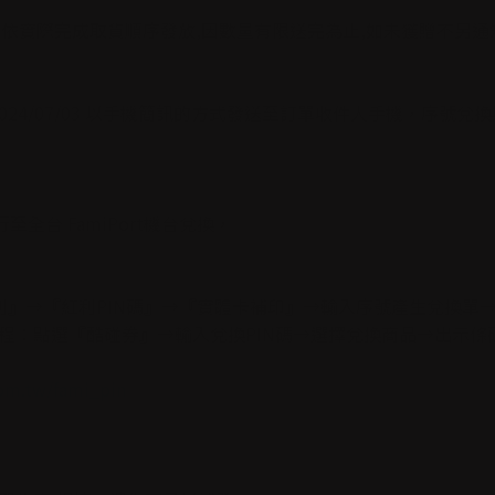
7/16止，依實際完成取貨順序發放,因數量有限送完為止,如未獲贈不另
 2024/07/03 以手機簡訊的方式發送至訂單收件人手機，序號兌
，自行至全台 FamiPort機台兌換，
選『紅利』→『紅利PIN碼』→『實體卡補印』→輸入序號產生兌換
PP】兌換流程：點選『酷碰券』→輸入兌換PIN碼→選擇兌換商品→出示
com.tw/fami_pin