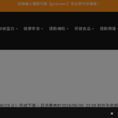
結帳輸入優惠代碼【gopower】享全單95折優惠！
果果11歲慶｜App 下單享 5% 購物金回饋
11歲慶好禮｜買 500g/1kg 指定乳清2包贈品牌毛巾
果果11歲慶｜App 下單享 5% 購物金回饋
tsB彼蛋白
健康零食
運動補給
保健食品
運動周邊
06/19
止）完成下單，且消費者於2024/06/30 23:59 前