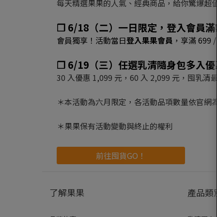
每天精選果果的人氣、經典商品，給你驚爆超
❒ 6/18（二）一日限定，登入會員
會員獨享！活動當日
登入果果會員
，享滿 699
❒ 6/19（三）任選乳清隨身包多入
30 入優惠 1,099 元，60 入 2,099 元，
＊本活動為六月限定，各活動品項數量依官網
＊果果保有活動變動與終止的權利
前往囤貨GO！
了解果果
產品類