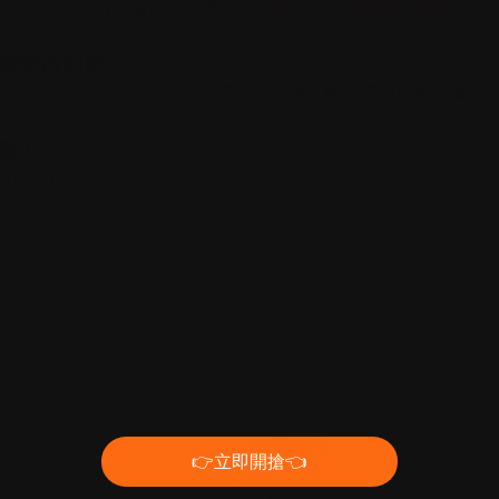
值價格，從乳清到蛋白零食通通有，
每日一果活動專區限定
，每
滿額贈再加碼
 / 1,999 / 2,499 元贈果果新品蛋白香酥脆 / 脆米蛋白棒美味
優惠！
囤乳清最划算就在這次！
為主
別
顧客服務