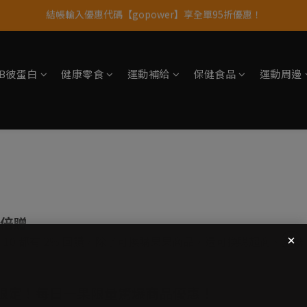
結帳輸入優惠代碼【gopower】享全單95折優惠！
果果11歲慶｜App 下單享 5% 購物金回饋
11歲慶好禮｜買 500g/1kg 指定乳清2包贈品牌毛巾
果果11歲慶｜App 下單享 5% 購物金回饋
tsB彼蛋白
健康零食
運動補給
保健食品
運動周邊
加倍贈
、9、10 都有 2% 回饋，除了可換購果果商品，還可換購超商、全
動專區限定！每日一果限量驚爆商品優惠！