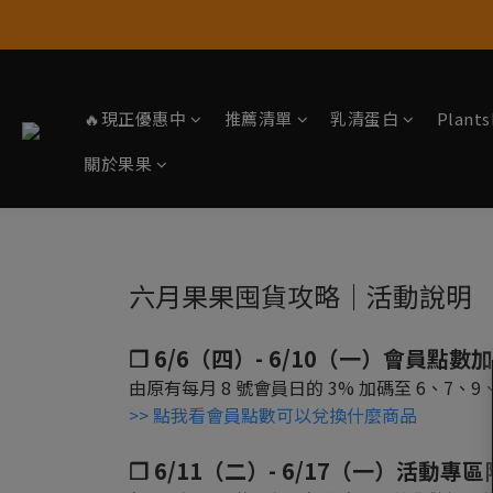
🔥現正優惠中
推薦清單
乳清蛋白
Plan
關於果果
六月果果囤貨攻略｜活動說明
❒ 6/6（四）- 6/10（一）會員點數
由原有每月 8 號會員日的 3% 加碼至 6、7
>> 點我看會員點數可以兌換什麼商品
❒ 6/11（二）- 6/17（一）活