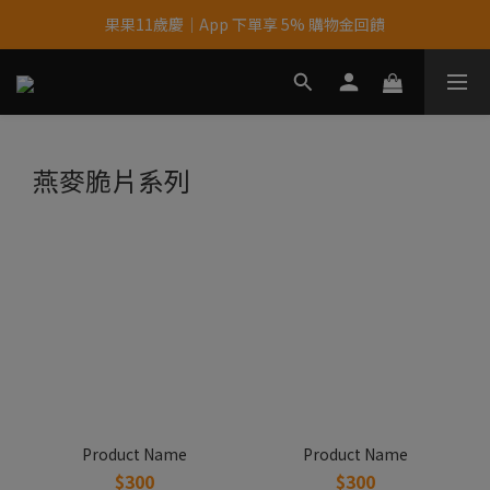
果果11歲慶｜App 下單享 5% 購物金回饋
果果11歲慶｜App 下單享 5% 購物金回饋
結帳輸入優惠代碼【gopower】享全單95折優惠！
11歲慶好禮｜買 500g/1kg 指定乳清2包贈品牌毛巾
燕麥脆片系列
果果11歲慶｜App 下單享 5% 購物金回饋
Product Name
Product Name
$300
$300