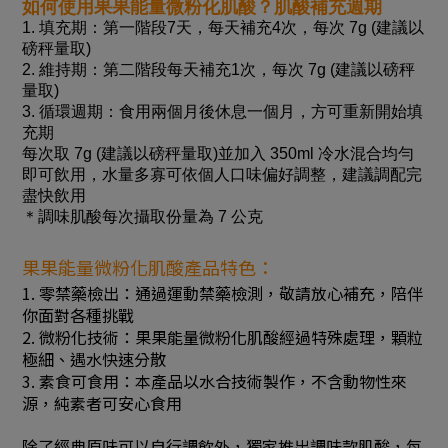
如何使用果果能量微粉化肌酸？肌酸補充週期
1. 填充期：第一階段7天，每天補充4次，每次 7g (建議以
磅秤量取)
2. 維持期：第二階段每天補充1次，每次 7g (建議以磅秤
量取)
3. 循環週期：食用兩個月後休息一個月，方可重新開始填
充期
每次取 7g (建議以磅秤量取)並加入 350ml 冷水混合均勻
即可飲用，水量多寡可依個人口味偏好調整，建議調配完
盡快飲用
＊調味肌酸每次攝取份量為 7 公克
果果能量微粉化肌酸產品特色：
1. 零禁藥檢出：通過運動禁藥檢測，敬請放心補充，陪伴
你面對各種挑戰
2. 微粉化技術：果果能量微粉化肌酸經過特殊處理，顆粒
極細、遇水快速分散
3. 素食可食用：本產品以水合技術製作，不含動物性來
源，純素者可安心食用
除了經典原味可以自行調飲外，獨家推出調味款肌酸，每