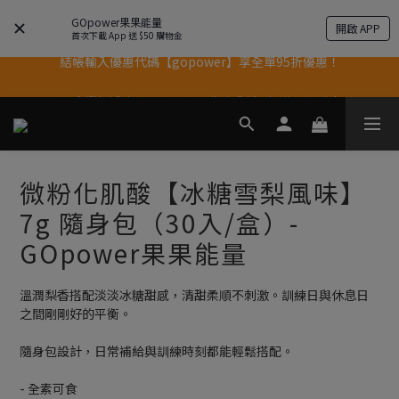
GOpower果果能量
開啟 APP
結帳輸入優惠代碼【gopower】享全單95折優惠！
首次下載 App 送 $50 購物金
11歲慶好禮｜買 500g/1kg 指定乳清2包贈品牌毛巾
果果11歲慶｜App 下單享 5% 購物金回饋
果果11歲慶｜App 下單享 5% 購物金回饋
微粉化肌酸【冰糖雪梨風味】
7g 隨身包（30入/盒）-
GOpower果果能量
溫潤梨香搭配淡淡冰糖甜感，清甜柔順不刺激。訓練日與休息日
之間剛剛好的平衡。
隨身包設計，日常補給與訓練時刻都能輕鬆搭配。
- 全素可食