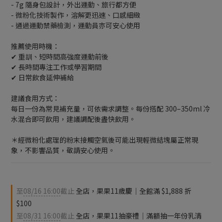
- 7g 隨身包設計，外出運動、旅行都方便
- 微粉化技術製作，溶解更迅速、口感細緻
- 通過運動禁藥檢測，運動員亦可安心使用
推薦使用時機：
✔︎ 重訓、短時間高強度運動前後
✔︎ 長時間專注工作或學習期間
✔︎ 日常飲食延伸補給
建議食用方式：
每日一份為常見補充量，可依需求調整。每份搭配 300–350ml 冷
水混合即可飲用，建議調配後盡快飲用。
＊經微粉化處理的粉末接觸空氣後可能出現輕微結塊屬正常現
象，不影響品質，敬請安心使用。
至
08/16 16:00
截止
全店，果果11歲慶｜全館滿 $1,888 折
$100
至
08/31 16:00
截止
全店，果果11抽豪禮｜滿額抽一年份乳清