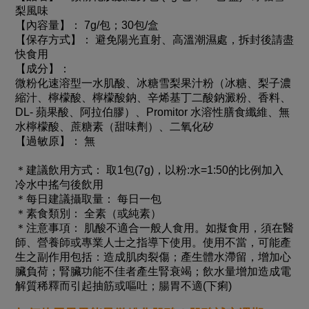
梨風味
【內容量】： 7g/包；30包/盒
【保存方式】： 避免陽光直射、高溫潮濕處，拆封後請盡
快食用
【成分】：
微粉化速溶型一水肌酸、冰糖雪梨果汁粉（冰糖、梨子濃
縮汁、檸檬酸、檸檬酸鈉、辛烯基丁二酸鈉澱粉、香料、
DL- 蘋果酸、阿拉伯膠）、Promitor 水溶性膳食纖維、無
水檸檬酸、蔗糖素（甜味劑）、二氧化矽
【過敏原】： 無
＊建議飲用方式： 取1包(7g)，以粉:水=1:50的比例加入
冷水中搖勻後飲用
＊每日建議攝取量： 每日一包
＊素食類別： 全素（或純素）
＊注意事項： 肌酸不適合一般人食用。如擬食用，須在醫
師、營養師或專業人士之指導下使用。使用不當，可能產
生之副作用包括：造成肌肉裂傷；產生體水滯留，增加心
臟負荷；腎臟功能不佳者產生腎衰竭；飲水量增加造成電
解質稀釋而引起抽筋或嘔吐；腸胃不適(下痢)