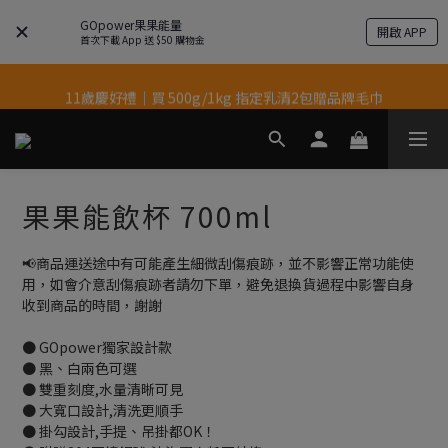
GOpower果果能量
開啟 APP
結帳輸入優惠代碼【gopower】享全單95折優惠！
首次下載 App 送 $50 購物金
11歲慶好禮｜買 500g/1kg 指定乳清2包贈品牌毛巾
果果11歲慶｜App 下單享 5% 購物金回饋
果果11歲慶｜App 下單享 5% 購物金回饋
果果能飲杯 700ml
📢商品運送途中有可能產生細微刮傷痕跡，並不影響正常功能使
用，如會介意刮傷痕跡者請勿下單，避免退換貨過程中影響自身
收到商品的時間，謝謝
● GOpower獨家設計款
● 黑、白兩色可選
● 雙重刻度,水量清晰可見
● 大寬口設計,清洗更順手
● 掛勾設計,手提、吊掛都OK！