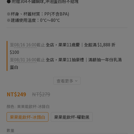
● 附贈304不鏽鋼球,沖泡蛋白粉不結塊
※杯身、杯蓋材質：PP(不含BPA)
※建議使用溫度：0℃～80℃
至
08/16 16:00
截止
全店，果果11歲慶｜全館滿 $1,888 折
$100
至
08/31 16:00
截止
全店，果果11抽豪禮｜滿額抽一年份乳清
蛋白
查看更多
NT$279
NT$249
顏色
: 果果能飲杯-冰鋒白
果果能飲杯-冰鋒白
果果能飲杯-曜動黑
數量