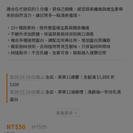
適合在忙碌前的 5 分鐘，替自己開機，感受蔬果纖維與維生素帶
來的自然活力，讓日常多一點清爽循環。
。10+ 種蔬果粉，提供豐富維生素與膳食纖維
。不額外添加蔗糖，保留蔬果與抹茶的爽口清香
。複合多種植物蛋白，調配出完美比例，增加蛋白質攝取
。獨家脫味技術，去除植物常見豆腥味，只保留純粹原味
。純植製作，不含乳糖，全素可食，輕鬆融入健康日常
至
08/16 16:00
截止
全店，果果11歲慶｜全館滿 $1,888 折
$100
至
08/31 16:00
截止
全店，果果11抽豪禮｜滿額抽一年份乳清
蛋白
查看更多
NT$50
NT$55