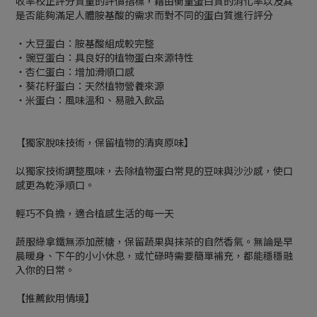
收率校正評分質量的評價指標，藉由衡量蛋白質的消化率以及其
是否能夠滿足人體胺基酸的需求而對不同的蛋白質進行評分
・大豆蛋白：胺基酸組成較完整
・豌豆蛋白：具良好的植物蛋白來源特性
・杏仁蛋白：增加滑順口感
・葵花籽蛋白：天然植物營養來源
・米蛋白：風味溫和、易融入飲品
【獨家脫味技術，保留植物的清爽原味】
以獨家技術調整風味，去除植物蛋白常見的豆味與沙沙感，使口
感更為乾淨順口。
輕巧不負擔，適合植感生活的每一天
蔬服綠拿鐵無添加蔗糖，保留蔬果與抹茶的自然香氣。無論是早
晨暖身、下午的小小休息，或忙碌時需要簡單補充，都能穩穩融
入你的日常。
【推薦飲用情境】