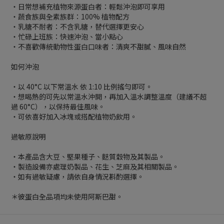
・日常想補充植物來源蛋白者：輕鬆沖泡即可享用
・蔬食族與全素族群：100% 植物配方
・乳糖不耐者：不含乳糖，替代選擇更安心
・忙碌上班族：快速沖泡、當小點心
・不喜歡傳統動物性蛋白口味者：清爽不甜膩、風味自然
如何沖泡
・以 40°C 以下常溫水 依 1:10 比例搖勻即可。
・想喝熱的可先以常溫水沖開，再加入溫水調整溫度（建議不超
過 60°C），以保持最佳風味。
・可依喜好加入冰塊或搭配植物奶飲用。
過敏原說明
・本產品含大豆、堅果種子、麩質穀物及其製品。
・製造設備亦處理奶製品、花生、芝麻及其相關製品。
・如有過敏疑慮，請依自身情況斟酌選擇。
＊彼蛋白全品項均未使用阿斯巴甜。