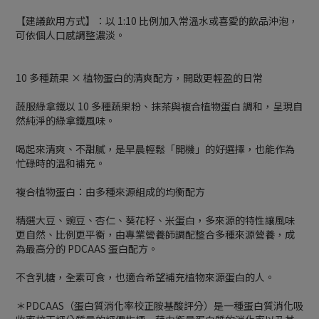
【建議飲用方式】：以 1:10 比例加入常溫水或喜愛的飲品沖泡，
可依個人口感調整濃淡。
10 多種蔬果 × 植物蛋白的清爽配方，開啟更輕盈的日常
蔬服綠拿鐵以 10 多種蔬果粉、抹茶與複合植物蛋白 調和，呈現自
然純淨的綠拿鐵風味。
喝起來清爽、不甜膩，是早晨輕鬆「開機」的好選擇，也能作為
忙碌時的溫和補充。
複合植物蛋白：由多種來源組成的均衡配方
精選大豆、豌豆、杏仁、葵花籽、米蛋白，多來源的特性讓風味
更自然、比例更平衡，由專業營養師調配整合多種來源營養，成
為最高分的 PDCAAS 蛋白配方。
不含乳糖，全素可食，也適合希望補充植物來源蛋白的人。
＊PDCAAS（蛋白質消化率校正胺基酸評分）是一種蛋白質消化吸