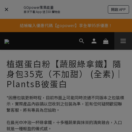
GOpower果果能量
開啟 APP
首次下載 App 送 $50 購物金
結帳輸入優惠代碼【gopower】享全單95折優惠！
果果11歲慶｜App 下單享 5% 購物金回饋
11歲慶好禮｜買 500g/1kg 指定乳清2包贈品牌毛巾
果果11歲慶｜App 下單享 5% 購物金回饋
植選蛋白粉【蔬服綠拿鐵】隨
身包35克（不加甜） (全素)｜
PlantsB彼蛋白
*因應包裝更新時程，目前市面上可能同時流通不同版本之包裝標
示，實際產品內容請以您收到之包裝為準，若有任何疑問歡迎聯
繫客服，將有專員為您協助。
在晨光中沖泡一杯綠拿鐵，十多種蔬果與抹茶的清爽融合，入口
就是一種輕盈的儀式感。