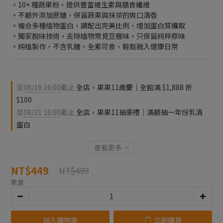
。10+ 種蔬果粉，提供豐富維生素與膳食纖維
。不額外添加蔗糖，保留蔬果與抹茶的爽口清香
。複合多種植物蛋白，調配出完美比例，增加蛋白質攝取
。獨家脫味技術，去除植物常見豆腥味，只保留純粹原味
。純植製作，不含乳糖，全素可食，輕鬆融入健康日常
至
08/16 16:00
截止
全店，果果11歲慶｜全館滿 $1,888 折
$100
至
08/31 16:00
截止
全店，果果11抽豪禮｜滿額抽一年份乳清
蛋白
查看更多
NT$449
NT$499
數量
加入購物車
立即購買