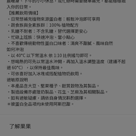
晨暖身、下午的小小休息，或忙碌時需要簡單補充，都能穩穩融
入你的日常。
【推薦飲用情境】
・日常想補充植物來源蛋白者：輕鬆沖泡即可享用
・蔬食族與全素族群：100% 植物配方
・乳糖不耐者：不含乳糖，替代選擇更安心
・忙碌上班族：快速沖泡、當小點心
・不喜歡傳統動物性蛋白口味者：清爽不甜膩、風味自然
如何沖泡
・以 40°C 以下常溫水 依 1:10 比例搖勻即可。
・想喝熱的可先以常溫水沖開，再加入溫水調整溫度（建議不超
過 60°C），以保持最佳風味。
・可依喜好加入冰塊或搭配植物奶飲用。
過敏原說明
・本產品含大豆、堅果種子、麩質穀物及其製品。
・製造設備亦處理奶製品、花生、芝麻及其相關製品。
・如有過敏疑慮，請依自身情況斟酌選擇。
＊彼蛋白全品項均未使用阿斯巴甜。
了解果果