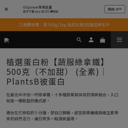
GOpower果果能量
開啟 APP
結帳輸入優惠代碼【gopower】享全單95折優惠！
首次下載 App 送 $50 購物金
11歲慶好禮｜買 500g/1kg 指定乳清2包贈品牌毛巾
果果11歲慶｜App 下單享 5% 購物金回饋
果果11歲慶｜App 下單享 5% 購物金回饋
植選蛋白粉【蔬服綠拿鐵】
500克（不加甜） (全素)｜
PlantsB彼蛋白
在晨光中沖泡一杯綠拿鐵，十多種蔬果與抹茶的清爽融合，入口
就是一種輕盈的儀式感。
適合在忙碌前的 5 分鐘，替自己開機，感受蔬果纖維與維生素帶
來的自然活力，讓日常多一點清爽循環。