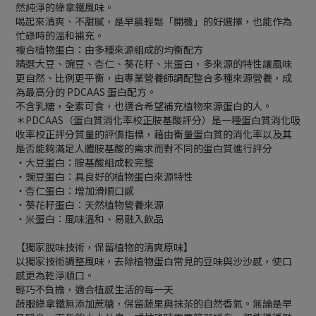
然純淨的綠拿鐵風味。
喝起來清爽、不甜膩，是早晨輕鬆「開機」的好選擇，也能作為
忙碌時的溫和補充。
複合植物蛋白：由多種來源組成的均衡配方
精選大豆、豌豆、杏仁、葵花籽、米蛋白，多來源的特性讓風味
更自然、比例更平衡，由專業營養師調配整合多種來源營養，成
為最高分的 PDCAAS 蛋白配方。
不含乳糖，全素可食，也適合希望補充植物來源蛋白的人。
＊PDCAAS（蛋白質消化率校正胺基酸評分）是一種蛋白質消化吸
收率校正評分質量的評價指標，藉由衡量蛋白質的消化率以及其
是否能夠滿足人體胺基酸的需求而對不同的蛋白質進行評分
・大豆蛋白：胺基酸組成較完整
・豌豆蛋白：具良好的植物蛋白來源特性
・杏仁蛋白：增加滑順口感
・葵花籽蛋白：天然植物營養來源
・米蛋白：風味溫和、易融入飲品
【獨家脫味技術，保留植物的清爽原味】
以獨家技術調整風味，去除植物蛋白常見的豆味與沙沙感，使口
感更為乾淨順口。
輕巧不負擔，適合植感生活的每一天
蔬服綠拿鐵無添加蔗糖，保留蔬果與抹茶的自然香氣。無論是早