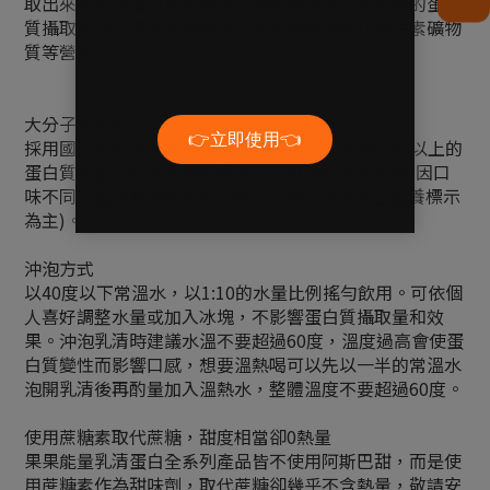
取出來的乳清蛋白含有極高比例的蛋白質，是優質的蛋白
質攝取來源，還能同時補充人體必需胺基酸和維生素礦物
質等營養。
大分子水解成小分子
採用國際知名大廠進口之優質乳清蛋白，高達80%以上的
蛋白質含量，粉末即溶好吸收，口感滑順淡淡奶香(因口
味不同，蛋白質%數略有不同，一個口味包裝上營養標示
為主)。
沖泡方式
以40度以下常溫水，以1:10的水量比例搖勻飲用。可依個
人喜好調整水量或加入冰塊，不影響蛋白質攝取量和效
果。沖泡乳清時建議水溫不要超過60度，溫度過高會使蛋
白質變性而影響口感，想要溫熱喝可以先以一半的常溫水
泡開乳清後再酌量加入溫熱水，整體溫度不要超過60度。
使用蔗糖素取代蔗糖，甜度相當卻0熱量
果果能量乳清蛋白全系列產品皆不使用阿斯巴甜，而是使
用蔗糖素作為甜味劑，取代蔗糖卻幾乎不含熱量，敬請安