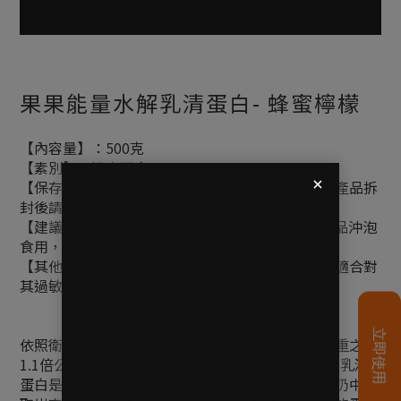
果果能量水解乳清蛋白- 蜂蜜檸檬
【內容量】：500克
【素別】：奶素可食
【保存方式】：避免放置陽光直射、高溫潮濕處，產品拆
封後請盡快食用完畢
【建議食用方式】：以1:10比例的常溫水或喜愛飲品沖泡
食用，也可依個人口感調整比例
【其他揭露事項】：本產品含有牛奶及其製品，不適合對
其過敏體質者食用。本產品包裝內附贈25g湯匙1支
依照衛福部最新公告，每日蛋白質建議攝取量為體重之
1.1倍公克的蛋白質，但是國人普遍攝取不足，因此乳清
蛋白是能快速攝取補充蛋白值得好方法，從新鮮牛奶中萃