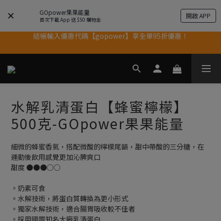
果果11歲慶｜App 下單享 5% 購物金回饋
GOpower果果能量
開啟 APP
首次下載 App 送 $50 購物金
結帳輸入優惠代碼【gopower】享全單95折優惠！
果果11歲慶｜App 下單享 5% 購物金回饋
11歲慶好禮｜買 500g/1kg 指定乳清2包贈品牌毛巾
果果11歲慶｜App 下單享 5% 購物金回饋
水解乳清蛋白【蜂蜜檸檬】
500克-GOpower果果能量
細微的蜂蜜香氣，搭配微酸的檸檬尾韻，甜中帶酸的三分糖，在
運動後飲用感覺更加沁脾爽口
甜度 ●●●○○
。奶素可食
。水解技術，將蛋白質轉換為更小形式
。獨家水解技術，適合腸胃吸收較不佳者
。採用國際知名大廠乳清蛋白