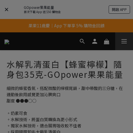
GOpower果果能量
開啟 APP
首次下載 App 送 $50 購物金
果果11歲慶｜App 下單享 5% 購物金回饋
果果11歲慶｜App 下單享 5% 購物金回饋
結帳輸入優惠代碼【gopower】享全單95折優惠！
11歲慶好禮｜買 500g/1kg 指定乳清2包贈品牌毛巾
水解乳清蛋白【蜂蜜檸檬】隨
果果11歲慶｜App 下單享 5% 購物金回饋
身包35克-GOpower果果能量
細微的蜂蜜香氣，搭配微酸的檸檬尾韻，甜中帶酸的三分糖，在
運動後飲用感覺更加沁脾爽口
甜度 ●●●○○
。奶素可食
。水解技術，將蛋白質轉換為更小形式
。獨家水解技術，適合腸胃吸收較不佳者
。採用國際知名大廠乳清蛋白