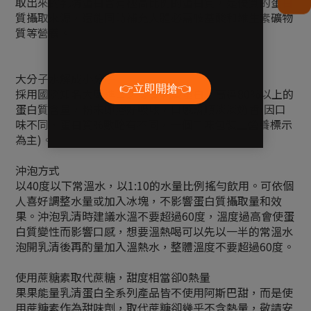
取出來的乳清蛋白含有極高比例的蛋白質，是優質的蛋白
質攝取來源，還能同時補充人體必需胺基酸和維生素礦物
質等營養。
大分子水解成小分子
採用國際知名大廠進口之優質乳清蛋白，高達80%以上的
蛋白質含量，粉末即溶好吸收，口感滑順淡淡奶香(因口
味不同，蛋白質%數略有不同，一個口味包裝上營養標示
為主)。
沖泡方式
以40度以下常溫水，以1:10的水量比例搖勻飲用。可依個
人喜好調整水量或加入冰塊，不影響蛋白質攝取量和效
果。沖泡乳清時建議水溫不要超過60度，溫度過高會使蛋
白質變性而影響口感，想要溫熱喝可以先以一半的常溫水
泡開乳清後再酌量加入溫熱水，整體溫度不要超過60度。
使用蔗糖素取代蔗糖，甜度相當卻0熱量
果果能量乳清蛋白全系列產品皆不使用阿斯巴甜，而是使
用蔗糖素作為甜味劑，取代蔗糖卻幾乎不含熱量，敬請安