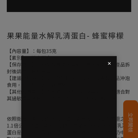
果果能量水解乳清蛋白- 蜂蜜檸檬
【內容量】：每包35克
【素別】：奶素可食
【保存方式】：避免放置陽光直射、高溫潮濕處，產品拆
封後請盡快食用完畢
【建議食用方式】：以1:10比例的常溫水或喜愛飲品沖泡
食用，也可依個人口感調整比例
【其他揭露事項】：本產品含有牛奶及其製品，不適合對
其過敏體質者食用。本產品包裝內附贈25g湯匙1支
依照衛福部最新公告，每日蛋白質建議攝取量為體重之
1.1倍公克的蛋白質，但是國人普遍攝取不足，因此乳清
蛋白是能快速攝取補充蛋白值得好方法，從新鮮牛奶中萃