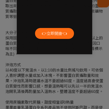
蛋白是能快速攝取補充蛋白值得好方法，從新鮮牛奶中萃
取出來的乳清蛋白含有極高比例的蛋白質，是優質的蛋白
質攝取來源，還能同時補充人體必需胺基酸和維生素礦物
質等營養。
大分子水解成小分子
採用國際知名大廠進口之優質乳清蛋白，高達80%以上的
蛋白質含量，粉末即溶好吸收，口感滑順淡淡奶香(因口
味不同，蛋白質%數略有不同，一個口味包裝上營養標示
為主)。
沖泡方式
以40度以下常溫水，以1:10的水量比例搖勻飲用。可依個
人喜好調整水量或加入冰塊，不影響蛋白質攝取量和效
果。沖泡乳清時建議水溫不要超過60度，溫度過高會使蛋
白質變性而影響口感，想要溫熱喝可以先以一半的常溫水
泡開乳清後再酌量加入溫熱水，整體溫度不要超過60度。
使用蔗糖素取代蔗糖，甜度相當卻0熱量
果果能量乳清蛋白全系列產品皆不使用阿斯巴甜，而是使