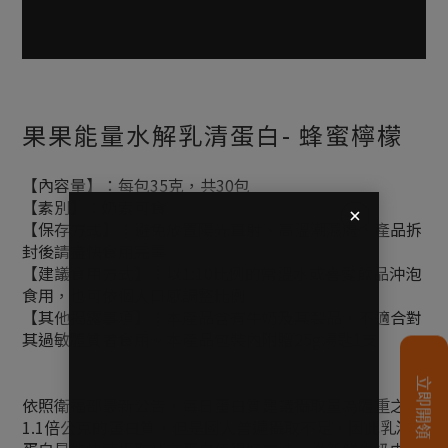
果果能量水解乳清蛋白- 蜂蜜檸檬
【內容量】：每包35克，共30包
【素別】：奶素可食
【保存方式】：避免放置陽光直射、高溫潮濕處，產品拆
封後請盡快食用完畢
【建議食用方式】：以1:10比例的常溫水或喜愛飲品沖泡
食用，也可依個人口感調整比例
【其他揭露事項】：本產品含有牛奶及其製品，不適合對
其過敏體質者食用。本產品包裝內附贈25g湯匙1支
依照衛福部最新公告，每日蛋白質建議攝取量為體重之
1.1倍公克的蛋白質，但是國人普遍攝取不足，因此乳清