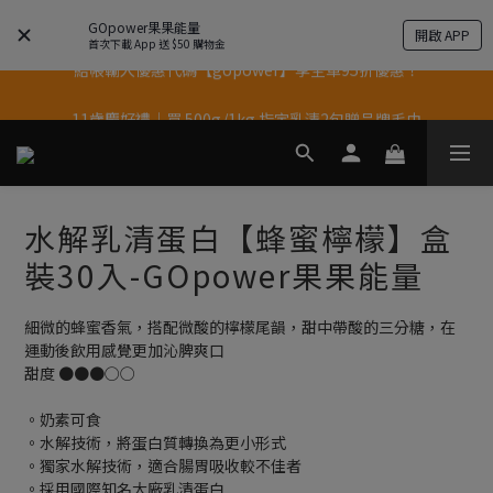
果果11歲慶｜App 下單享 5% 購物金回饋
GOpower果果能量
開啟 APP
首次下載 App 送 $50 購物金
結帳輸入優惠代碼【gopower】享全單95折優惠！
果果11歲慶｜App 下單享 5% 購物金回饋
11歲慶好禮｜買 500g/1kg 指定乳清2包贈品牌毛巾
果果11歲慶｜App 下單享 5% 購物金回饋
水解乳清蛋白【蜂蜜檸檬】盒
裝30入-GOpower果果能量
細微的蜂蜜香氣，搭配微酸的檸檬尾韻，甜中帶酸的三分糖，在
運動後飲用感覺更加沁脾爽口
甜度 ●●●○○
。奶素可食
。水解技術，將蛋白質轉換為更小形式
。獨家水解技術，適合腸胃吸收較不佳者
。採用國際知名大廠乳清蛋白