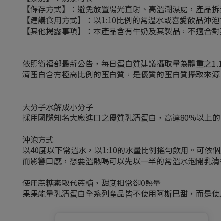
【保存方式】：避免放置陽光直射、高溫潮濕處，產品拆
【建議食用方式】：以1:10比例的常溫水或喜愛飲品沖
【其他揭露事項】：本產品含有牛奶及其製品，不適合對其
依照衛福部最新公告，每日蛋白質建議攝取量為體重之1
清蛋白含有極高比例的蛋白質，是優質的蛋白質攝取來源
大分子水解成小分子
採用國際知名大廠進口之優質乳清蛋白，高達80%以上
沖泡方式
以40度以下常溫水，以1:10的水量比例搖勻飲用。可
而影響口感，想要溫熱喝可以先以一半的常溫水泡開乳清
使用蔗糖素取代蔗糖，甜度相當卻0熱量
果果能量乳清蛋白全系列產品皆不使用阿斯巴甜，而是使