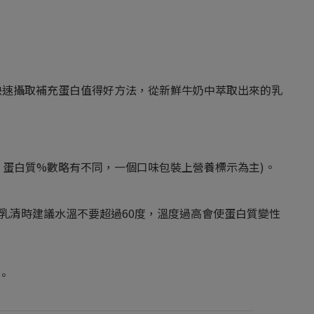
快速攝取補充蛋白值得好方法，從新鮮牛奶中萃取出來的乳
，蛋白質%數略有不同，一個口味包裝上營養標示為主)。
泡乳清時建議水溫不要超過60度，溫度過高會使蛋白質變性
。