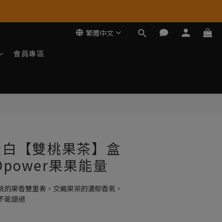
繁體中文
會員專區
立即購買
蛋白【雙桃果茶】盒
Opower果果能量
桃的果香雙重奏，交織果茶的濃郁香氣，
不能錯過