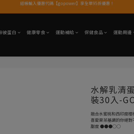
果果11歲慶｜App 下單享 5% 購物金回饋
11歲慶好禮｜買 500g/1kg 指定乳清2包贈品牌毛巾
果果11歲慶｜App 下單享 5% 購物金回饋
tsB彼蛋白
健康零食
運動補給
保健食品
運動周邊
水解乳清
裝30入-G
融合水蜜桃和西印度櫻
喜愛果茶基調的你絕對
甜度 ●●●○○