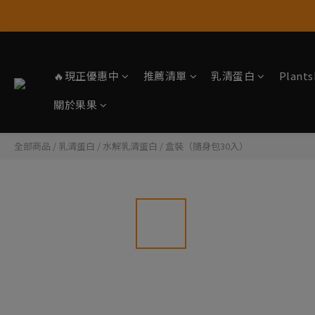
🔥現正優惠中
推薦清單
乳清蛋白
Plan
關於果果
全部商品
/
乳清蛋白
/
水解乳清蛋白
/
盒裝（隨身包30入）