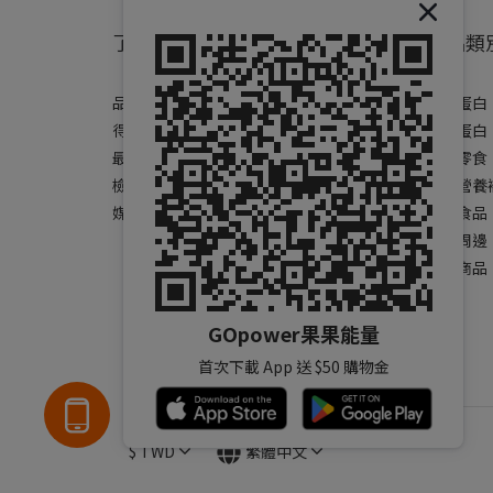
了解果果
產品類
品牌故事
乳清蛋白
得獎肯定
素食蛋白
最新消息
健康零食
檢驗報告
運動營養
媒體報導
保健食品
運動周邊
全部商品
GOpower果果能量
首次下載 App 送 $50 購物金
$
TWD
繁體中文