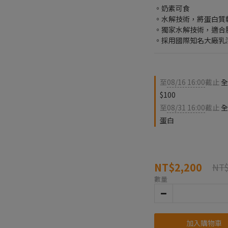
。奶素可食
。水解技術，將蛋白質
。獨家水解技術，適合
。採用國際知名大廠乳
至
08/16 16:00
截止
全
$100
至
08/31 16:00
截止
全
蛋白
NT$2,200
NT$
數量
加入購物車