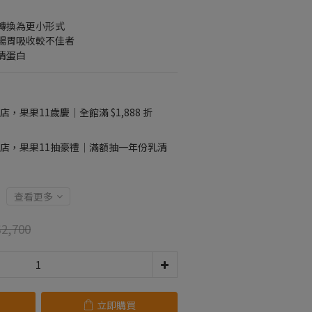
轉換為更小形式
腸胃吸收較不佳者
清蛋白
店，果果11歲慶｜全館滿 $1,888 折
店，果果11抽豪禮｜滿額抽一年份乳清
查看更多
2,700
立即購買