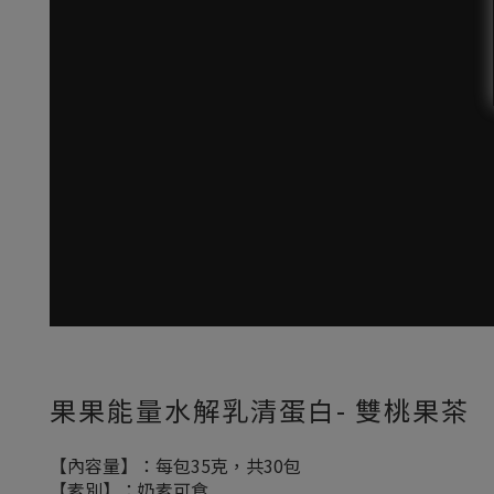
果果能量水解乳清蛋白- 雙桃果茶
【內容量】：每包35克，共30包
【素別】：奶素可食