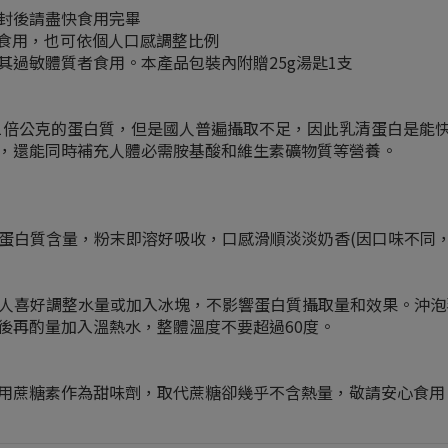
封後請盡快食用完畢
泡食用，也可依個人口感調整比例
過敏體質者食用。本產品包裝內附贈25g湯匙1支
.1倍公克的蛋白質，但是國人普遍攝取不足，因此乳清蛋白是能
，還能同時補充人體必需胺基酸和維生素礦物質等營養。
的蛋白質含量，粉末即溶好吸收，口感滑順淡淡奶香(因口味不同
依個人喜好調整水量或加入冰塊，不影響蛋白質攝取量和效果。沖
後再酌量加入溫熱水，整體溫度不要超過60度。
用蔗糖素作為甜味劑，取代蔗糖卻幾乎不含熱量，敬請安心食用