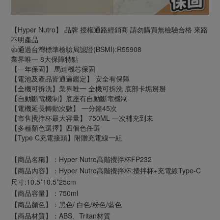
【Hyper Nutro】 品牌 授權通路經銷商 請勿購買無檢驗合格 來路
不明產品
👍通過台灣標準檢驗局認證(BSMI):R55908
業界唯一 8大保障特點
【一年保固】 馬達機芯保固
【電池及產品皆通過鑑定】 安全有保障
【全機可拆洗】業界唯一 全機可拆洗 底部卡垢掰掰
【自動斷電機制】底座有自動斷電機制
【電機延長轉動次數】 一分鐘45次
【市售攪拌杯最大容量】 750ML 一次補充到未
【多種顏色選擇】四個色任選
【Type C充電接頭】附贈充電線一組
【商品名稱】：Hyper Nutro高階攪拌杯FP232
【商品內容】：Hyper Nutro高階攪拌杯:攪拌杯+充電線Type-C
尺寸:10.5*10.5*25cm
【商品容量】：750ml
【商品顏色】：黑色/ 白色/粉色/藍色
【商品材質】：ABS、Tritan材質