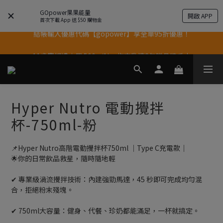
GOpower果果能量
開啟 APP
結帳輸入優惠代碼【gopower】享全單95折優惠！
首次下載 App 送 $50 購物金
11歲慶好禮｜買 500g/1kg 指定乳清2包贈品牌毛巾
果果11歲慶｜App 下單享 5% 購物金回饋
果果11歲慶｜App 下單享 5% 購物金回饋
Hyper Nutro 電動攪拌
杯-750ml-粉
📌Hyper Nutro高階電動攪拌杯750ml ｜Type C充電款｜
🌟你的日常飲品救星，隨時隨地輕
✔ 專業級渦流攪拌技術：內建強勁馬達，45 秒即可完成均勻混
合，拒絕粉末殘塊。
✔ 750ml大容量：健身、代餐、珍奶都能滿足，一杯就搞定。