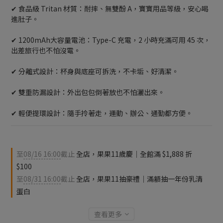
✔ 食品級 Tritan 材質：耐摔、無雙酚 A，寶寶用品等級，安心喝
進肚子。
✔ 1200mAh大容量電池：Type-C 充電，2 小時充滿可用 45 次，
出差旅行也不怕沒電。
✔ 分離式設計：杯身與底座可拆洗，不卡垢、好清潔。
✔ 雙重防漏設計：外出包包倒著放也不怕灑出來。
✔ 輕便提環設計：隨手拎著走，運動、辦公、通勤都方便。
至
08/16 16:00
截止
全店，果果11歲慶｜全館滿 $1,888 折
$100
至
08/31 16:00
截止
全店，果果11抽豪禮｜滿額抽一年份乳清
蛋白
查看更多