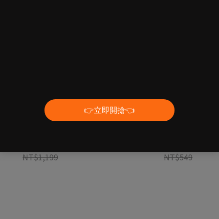
A 必需胺基酸【莓果爆擊】420克-
丙胺酸【青梅風味】360克-GOpo
GOpower果果能量
能量
NT$1,099
NT$449
NT$1,199
NT$549