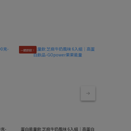
一開即飲！
克-
蛋白能量飲 芝麻牛奶風味 6入組｜高蛋白
蛋白香酥脆【愛情