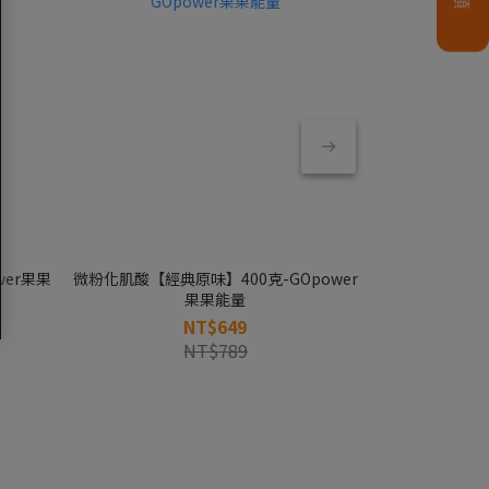
wer果果
微粉化肌酸【經典原味】400克-GOpower
微粉化肌酸【香檸
果果能量
NT$649
NT$789