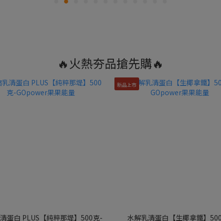
🔥火熱夯品搶先購🔥
新品上市
清蛋白 PLUS【純粹那堤】500克-
水解乳清蛋白【生椰拿鐵】500