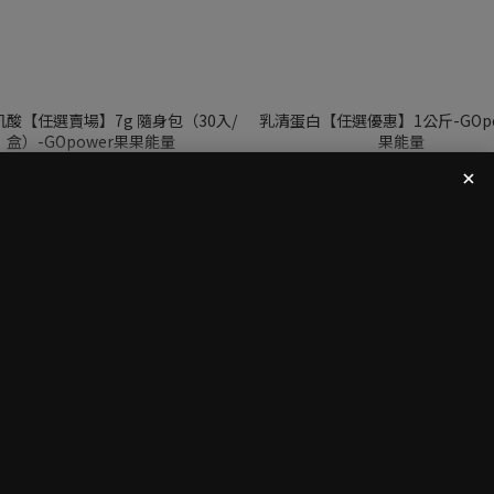
酸【任選賣場】7g 隨身包（30入/
乳清蛋白【任選優惠】1公斤-GOpo
盒）-GOpower果果能量
果能量
NT$380
NT$1,289 ~ NT$1,600
NT$480
NT$1,800
🏋️專業健身補給🏋️