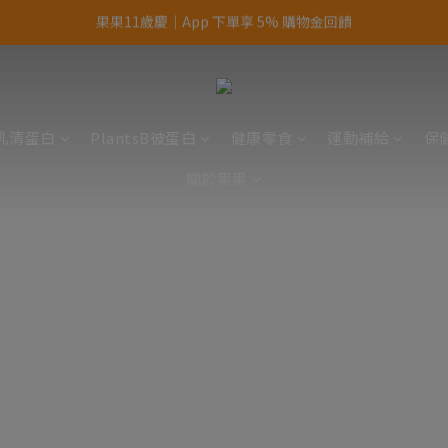
果果11歲慶｜App 下單享 5% 購物金回饋
結帳輸入優惠代碼【gopower】享全單95折優惠！
11歲慶好禮｜買 500g/1kg 指定乳清2包贈品牌毛巾
果果11歲慶｜App 下單享 5% 購物金回饋
乳清蛋白
PlantsB彼蛋白
健康零食
運動補給
保
關於果果