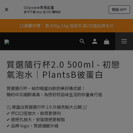
GOpower果果能量
開啟 APP
結帳輸入優惠代碼【gopower】享全單95折優惠！
首次下載 App 送 $50 購物金
11歲慶好禮｜買 500g/1kg 指定乳清2包贈品牌毛巾
果果11歲慶｜App 下單享 5% 購物金回饋
果果11歲慶｜App 下單享 5% 購物金回饋
質選隨行杯2.0 500ml - 初戀
氣泡水｜PlantsB彼蛋白
質選隨行杯，給你喝蛋白飲的美好儀式感！
簡約中又細節滿滿，為想好好品味生活的你量身打造
\\\ 彼蛋白質選隨行杯 2.0 升級亮點大公開 ///
✔︎ 杯口口徑放大，飲用更便利
✔︎ 提把孔放大，安裝提把更輕鬆
✔︎ 品牌 logo，質感細膩升級