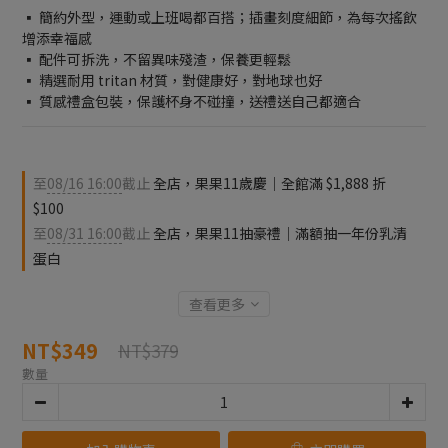
▪️ 簡約外型，運動或上班喝都百搭；插畫刻度細節，為每次搖飲
增添幸福感
▪️ 配件可拆洗，不留異味殘渣，保養更輕鬆
▪️ 精選耐用 tritan 材質，對健康好，對地球也好
▪️ 質感禮盒包裝，保護杯身不碰撞，送禮送自己都適合
至
08/16 16:00
截止
全店，果果11歲慶｜全館滿 $1,888 折
$100
至
08/31 16:00
截止
全店，果果11抽豪禮｜滿額抽一年份乳清
蛋白
查看更多
NT$349
NT$379
數量