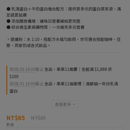
● 乳清蛋白＋牛奶蛋白複合配方：提供更多元的蛋白質來源，滿
足感更延續
● 添加膳食纖維：讓每日營養補給更完整
● 綜合維生素與礦物質：一次補充多元營養
。建議粉：水 1:10，搭配冷水搖勻飲用，亦可適合搭配咖啡、豆
漿、燕麥奶或各式飲品。
至
08/16 16:00
截止
全店，果果11歲慶｜全館滿 $1,888 折
$100
至
08/31 16:00
截止
全店，果果11抽豪禮｜滿額抽一年份乳清
蛋白
查看更多
NT$65
NT$85
數量