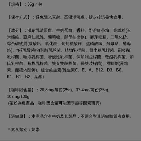
【規格】：35g／包
【保存方式】：避免陽光直射、高溫潮濕處，拆封後請盡快食用。
【成分】：濃縮乳清蛋白、牛奶蛋白、香料、即溶紅茶粉、高纖粉(玉
米纖維、亞麻仁纖維、葡萄糖、酵母抽出物)、麥芽糊精、二氧化矽、
綜合礦物質(碳酸鈣、氧化鎂、葡萄糖酸鋅、焦磷酸鐵、酵母硒、酵母
鉻)、π-7乳酸菌粉(乳酸乳球菌、植物乳桿菌、鼠李糖乳桿菌、副乾酪
乳桿菌、唾液乳桿菌、嗜酸性乳桿菌、保加利亞桿菌、乾酪乳桿菌、加
氏乳桿菌、短桿乳桿菌、雙叉雙歧桿菌、長雙歧桿菌)、甜味劑(蔗糖
素、醋磺內酯鉀)、綜合維生素(維生素C、E、A、B12、D3、B6、
K1、B1、B2、葉酸)
【咖啡因含量】：26.8mg/每份(25g)、37.4mg/每份(35g)、
107mg/100g
(茶粉為農產品，咖啡因含量可能因季節等因素而異)
【過敏原】：本產品含有牛奶及其製品，不適合對其過敏體質者食用。
＊素食類別：奶素