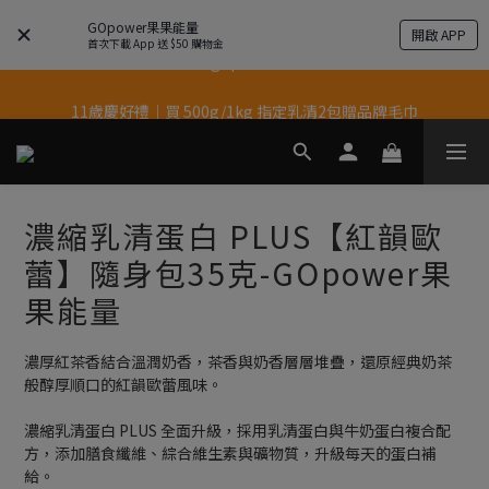
GOpower果果能量
開啟 APP
結帳輸入優惠代碼【gopower】享全單95折優惠！
首次下載 App 送 $50 購物金
11歲慶好禮｜買 500g/1kg 指定乳清2包贈品牌毛巾
果果11歲慶｜App 下單享 5% 購物金回饋
果果11歲慶｜App 下單享 5% 購物金回饋
濃縮乳清蛋白 PLUS【紅韻歐
蕾】隨身包35克-GOpower果
果能量
濃厚紅茶香結合溫潤奶香，茶香與奶香層層堆疊，還原經典奶茶
般醇厚順口的紅韻歐蕾風味。
濃縮乳清蛋白 PLUS 全面升級，採用乳清蛋白與牛奶蛋白複合配
方，添加膳食纖維、綜合維生素與礦物質，升級每天的蛋白補
給。