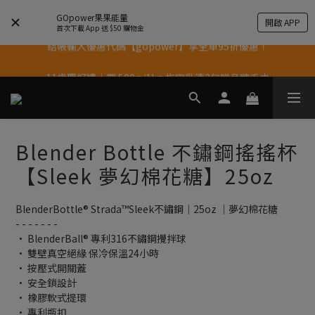
果果11歲慶｜App 下單享 5% 購物金回饋
GOpower果果能量
開啟 APP
首次下載 App 送 $50 購物金
結帳輸入優惠代碼【gopower】享全單95折優惠！
果果11歲慶｜App 下單享 5% 購物金回饋
11歲慶好禮｜買 500g/1kg 指定乳清2包贈品牌毛巾
果果11歲慶｜App 下單享 5% 購物金回饋
Blender Bottle 不鏽鋼搖搖杯
【Sleek 夢幻棉花糖】25oz
BlenderBottle® Strada™Sleek不鏽鋼｜25oz ｜夢幻棉花糖
- - - - - - -
• BlenderBall® 專利316不鏽鋼攪拌球
• 雙壁真空絕緣 保冷保溫24小時
• 按壓式開關蓋
• 安全鎖設計
• 橡膠軟式提環
• 專利瓶扣