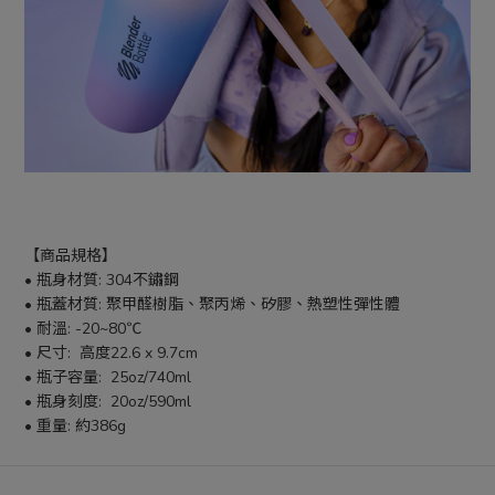
【商品規格】
• 瓶身材質: 304不鏽鋼
• 瓶蓋材質: 聚甲醛樹脂、聚丙烯、矽膠、熱塑性彈性體
• 耐溫: -20~80℃
• 尺寸:  高度22.6 x 9.7cm
• 瓶子容量:  25oz/740ml
• 瓶身刻度:  20oz/590ml
• 重量: 約386g