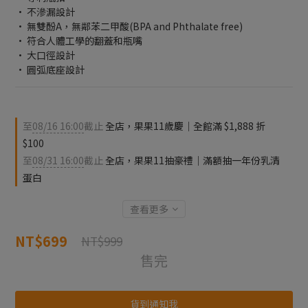
• 不滲漏設計
• 無雙酚A，無鄰苯二甲酸(BPA and Phthalate free)
• 符合人體工學的翻蓋和瓶嘴
• 大口徑設計
• 圓弧底座設計
至
08/16 16:00
截止
全店，果果11歲慶｜全館滿 $1,888 折
$100
至
08/31 16:00
截止
全店，果果11抽豪禮｜滿額抽一年份乳清
蛋白
查看更多
NT$699
NT$999
售完
貨到通知我