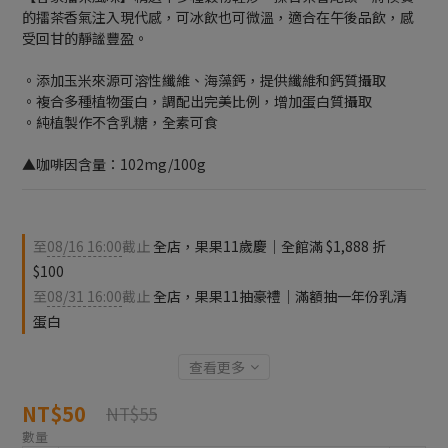
的擂茶香氣注入現代感，可冰飲也可微溫，適合在午後品飲，感
受回甘的靜謐豐盈。
。添加玉米來源可溶性纖維、海藻鈣，提供纖維和鈣質攝取
。複合多種植物蛋白，調配出完美比例，增加蛋白質攝取
。純植製作不含乳糖，全素可食
▲咖啡因含量：102mg/100g
至
08/16 16:00
截止
全店，果果11歲慶｜全館滿 $1,888 折
$100
至
08/31 16:00
截止
全店，果果11抽豪禮｜滿額抽一年份乳清
蛋白
查看更多
NT$50
NT$55
數量