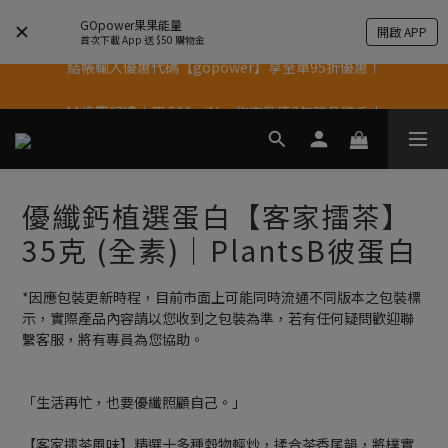
GOpower果果能量
開啟 APP
結帳輸入優惠代碼【gopower】享全單95折優惠！
首次下載 App 送 $50 購物金
11歲慶好禮｜買 500g/1kg 指定乳清2包贈品牌毛巾
果果11歲慶｜App 下單享 5% 購物金回饋
果果11歲慶｜App 下單享 5% 購物金回饋
優纖鈣植選蛋白【客家擂茶】
35克 (全素)｜PlantsB彼蛋白
*因應包裝更新時程，目前市面上可能同時流通不同版本之包裝標
示，實際產品內容請以您收到之包裝為準，若有任何疑問歡迎聯
繫客服，將有專員為您協助。
「生活再忙，也要優纖照顧自己。」
【客家擂茶風味】精選十多種穀物輕炒，揉合茶香尾韻，將樸實