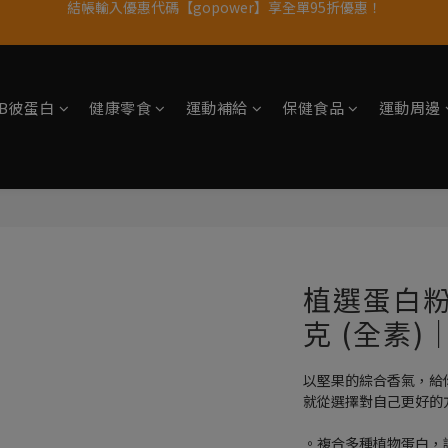
11歲慶好禮｜買 500g/1kg 指定乳清2包贈品牌毛巾
果果11歲慶｜App 下單享 5% 購物金回饋
果果11歲慶｜App 下單享 5% 購物金回饋
tsB彼蛋白
健康零食
運動補給
保健食品
運動周邊
植選蛋白粉
克 (全素)
以堅果的綜合香氣，給
就從選擇對自己更好的
。複合多種植物蛋白，