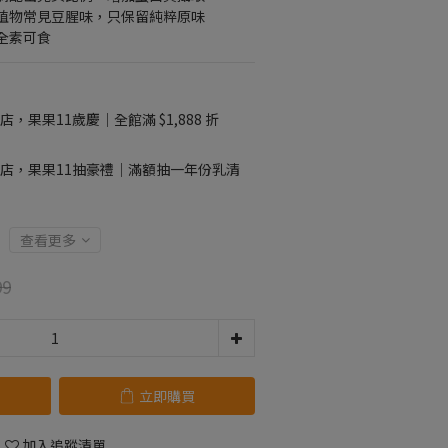
植物常見豆腥味，只保留純粹原味
全素可食
店，果果11歲慶｜全館滿 $1,888 折
店，果果11抽豪禮｜滿額抽一年份乳清
查看更多
99
立即購買
加入追蹤清單