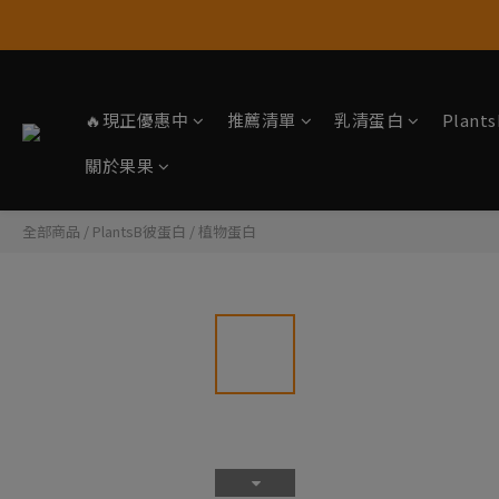
🔥現正優惠中
推薦清單
乳清蛋白
Plan
關於果果
全部商品
/
PlantsB彼蛋白
/
植物蛋白