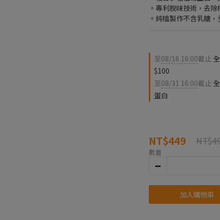
。專利脫味技術，去除
。純植製作不含乳糖，
至
08/16 16:00
截止
全
$100
至
08/31 16:00
截止
全
蛋白
NT$449
NT$4
數量
加入購物車