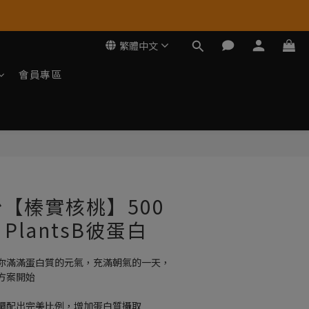
繁體中文
會員專區
立即購買
【榛實核桃】500
｜PlantsB彼蛋白
你滿滿蛋白質的元氣，充滿朝氣的一天，
方案開始
調配出完美比例，增加蛋白質攝取