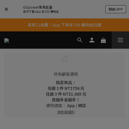
GOpower果果能量
開啟 APP
首次下載 App 送 $50 購物金
果果11歲慶｜App 下單享 5% 購物金回饋
果果11歲慶｜App 下單享 5% 購物金回饋
結帳輸入優惠代碼【gopower】享全單95折優惠！
11歲慶好禮｜買 500g/1kg 指定乳清2包贈品牌毛巾
果果11歲慶｜App 下單享 5% 購物金回饋
所有顧客適用
指定商品：
任選 2 件 NT$756 元
任選 3 件 NT$1,065 元
買越多省越多！
適用通路：
App
/
網店
條款與細則