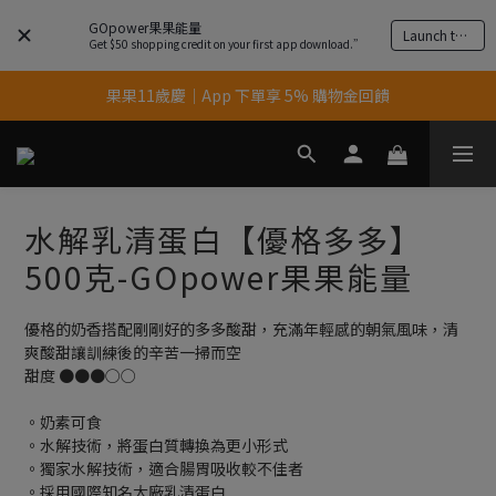
GOpower果果能量
Launch the app
Get $50 shopping credit on your first app download.”
果果11歲慶｜App 下單享 5% 購物金回饋
果果11歲慶｜App 下單享 5% 購物金回饋
結帳輸入優惠代碼【gopower】享全單95折優惠！
11歲慶好禮｜買 500g/1kg 指定乳清2包贈品牌毛巾
水解乳清蛋白【優格多多】
果果11歲慶｜App 下單享 5% 購物金回饋
500克-GOpower果果能量
優格的奶香搭配剛剛好的多多酸甜，充滿年輕感的朝氣風味，清
爽酸甜讓訓練後的辛苦一掃而空
甜度 ●●●○○
。奶素可食
。水解技術，將蛋白質轉換為更小形式
。獨家水解技術，適合腸胃吸收較不佳者
。採用國際知名大廠乳清蛋白