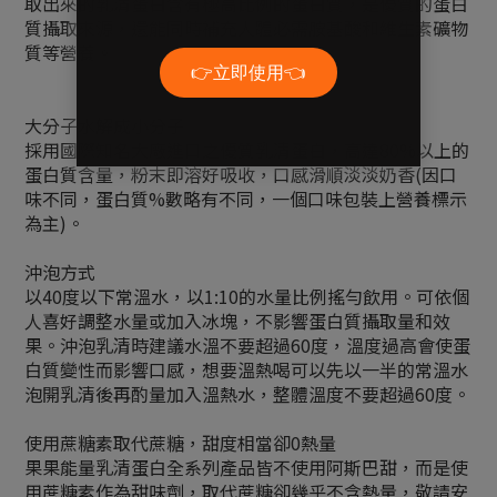
取出來的乳清蛋白含有極高比例的蛋白質，是優質的蛋白
質攝取來源，還能同時補充人體必需胺基酸和維生素礦物
質等營養。
大分子水解成小分子
採用國際知名大廠進口之優質乳清蛋白，高達80%以上的
蛋白質含量，粉末即溶好吸收，口感滑順淡淡奶香(因口
味不同，蛋白質%數略有不同，一個口味包裝上營養標示
為主)。
沖泡方式
以40度以下常溫水，以1:10的水量比例搖勻飲用。可依個
人喜好調整水量或加入冰塊，不影響蛋白質攝取量和效
果。沖泡乳清時建議水溫不要超過60度，溫度過高會使蛋
白質變性而影響口感，想要溫熱喝可以先以一半的常溫水
泡開乳清後再酌量加入溫熱水，整體溫度不要超過60度。
使用蔗糖素取代蔗糖，甜度相當卻0熱量
果果能量乳清蛋白全系列產品皆不使用阿斯巴甜，而是使
用蔗糖素作為甜味劑，取代蔗糖卻幾乎不含熱量，敬請安