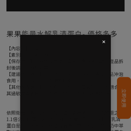
果果能量水解乳清蛋白- 優格多多
【內容量】：500克
【素別】：奶素可食
【保存方式】：避免放置陽光直射、高溫潮濕處，產品拆
封後請盡快食用完畢
【建議食用方式】：以1:10比例的常溫水或喜愛飲品沖泡
食用，也可依個人口感調整比例
【其他揭露事項】：本產品含有牛奶及其製品，不適合對
其過敏體質者食用。本產品包裝內附贈25g湯匙1支
依照衛福部最新公告，每日蛋白質建議攝取量為體重之
1.1倍公克的蛋白質，但是國人普遍攝取不足，因此乳清
蛋白是能快速攝取補充蛋白值得好方法，從新鮮牛奶中萃