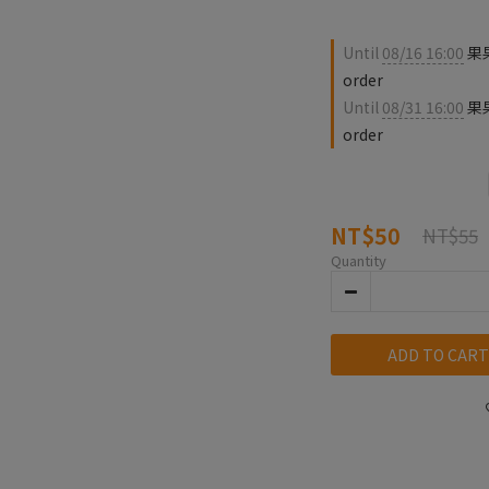
Until
08/16 16:00
果果
order
Until
08/31 16:00
果
order
NT$50
NT$55
Quantity
ADD TO CART