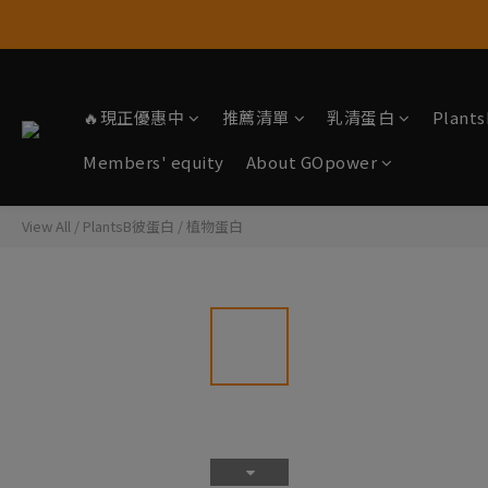
🔥現正優惠中
推薦清單
乳清蛋白
Plan
Members' equity
About GOpower
View All
/
PlantsB彼蛋白
/
植物蛋白