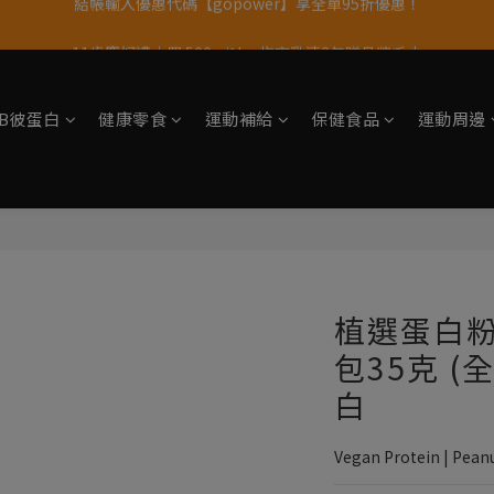
11歲慶好禮｜買 500g/1kg 指定乳清2包贈品牌毛巾
果果11歲慶｜App 下單享 5% 購物金回饋
果果11歲慶｜App 下單享 5% 購物金回饋
tsB彼蛋白
健康零食
運動補給
保健食品
運動周邊
植選蛋白
包35克 (
白
Vegan Protein | Peanu