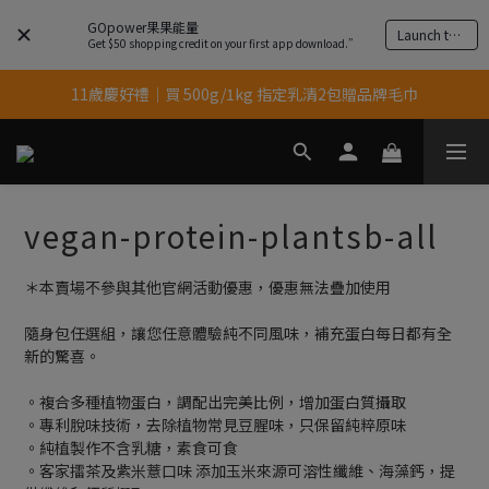
GOpower果果能量
Launch the app
結帳輸入優惠代碼【gopower】享全單95折優惠！
Get $50 shopping credit on your first app download.”
11歲慶好禮｜買 500g/1kg 指定乳清2包贈品牌毛巾
果果11歲慶｜App 下單享 5% 購物金回饋
果果11歲慶｜App 下單享 5% 購物金回饋
vegan-protein-plantsb-all
＊本賣場不參與其他官網活動優惠，優惠無法疊加使用
隨身包任選組，讓您任意體驗純不同風味，補充蛋白每日都有全
新的驚喜。
。複合多種植物蛋白，調配出完美比例，增加蛋白質攝取
。專利脫味技術，去除植物常見豆腥味，只保留純粹原味
。純植製作不含乳糖，素食可食
。客家擂茶及紫米薏口味 添加玉米來源可溶性纖維、海藻鈣，提