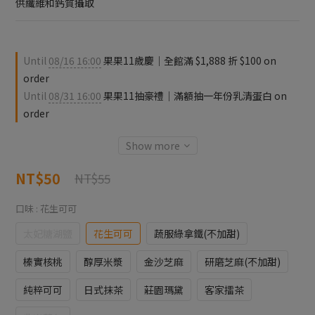
供纖維和鈣質攝取
Until
08/16 16:00
果果11歲慶｜全館滿 $1,888 折 $100 on
order
Until
08/31 16:00
果果11抽豪禮｜滿額抽一年份乳清蛋白 on
order
Show more
NT$50
NT$55
口味
: 花生可可
太妃糖湖鹽
花生可可
蔬服綠拿鐵(不加甜)
榛實核桃
醇厚米漿
金沙芝麻
研磨芝麻(不加甜)
純粹可可
日式抹茶
莊園瑪黛
客家擂茶