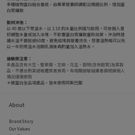
多種植物蛋白組合基底，由專業營養師調配出精選比例，增加蛋
白質攝取
如何沖泡：
以 40 度以下常溫水，以 1:10 的水量比例搖勻飲用。可依個人喜
好調整水量或加入冰塊，不影響蛋白質攝取量和效果。沖泡時建
議水溫不要超過60度，避免結塊與營養流失，想要溫熱喝可以先
以一半的常溫水泡開乳清後再酌量加入溫熱水。
過敏原注意：
本產品含有大豆、堅果類、芝麻、花生、穀物(含有麩質)及其製
品，不適合對其過敏體質者食用。有相關過敏疑慮者請根據個人
情況謹慎使用
＊彼蛋白全品項產品，皆未使用阿斯巴甜
About
Brand Story
Our Values