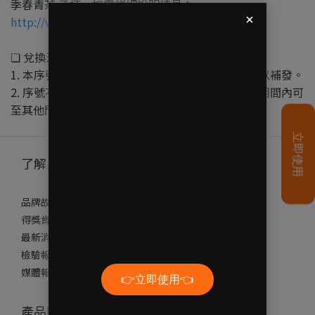
季春青茶 乙杯。如需詳細說明請見：
http://www.ibon.com.tw/event/bonus/igift.html
❏ 兌換注意事項
1. 本序號限用乙次；逾期即作廢，損壞、遺失不予以補發。
2. 序號不限於取件門市兌換，若該店無現貨，活動期間內可
至其他門市兌換。
了解果果
品牌故事
得獎肯定
最新消息
檢驗報告
媒體報導
產品類別