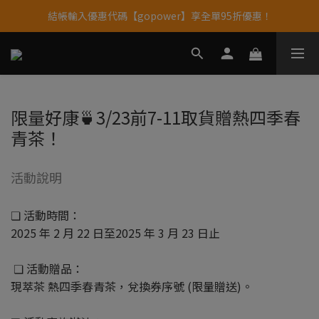
結帳輸入優惠代碼【gopower】享全單95折優惠！
果果11歲慶｜App 下單享 5% 購物金回饋
11歲慶好禮｜買 500g/1kg 指定乳清2包贈品牌毛巾
果果11歲慶｜App 下單享 5% 購物金回饋
限量好康🍵3/23前7-11取貨贈熱四季春
青茶！
活動說明
❏ 活動時間：
2025 年 2 月 22 日至2025 年 3 月 23 日止
❏ 活動贈品：
現萃茶 熱四季春青茶，兌換券序號 (限量贈送)。