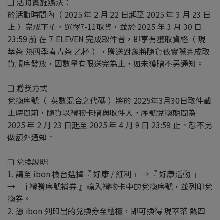
❏ 活動實施辦法：
於活動時間內（ 2025 年 2 月 22 日起至 2025 年 3 月 23 日
止 ）完成下單，選擇7-11取貨，並於 2025 年 3 月 30 日
23:59 前 在 7-ELEVEN 完成取件者，即享有獲取資格（ 現
萃茶 熱四季春青茶 乙杯 ），贈送對象將隨貨依實際完成取
貨順序發放，因數量有限送完為止，如未獲贈不另通知。
❏ 贈獎方式
兌換序號（ 英數混合之代碼 ）將於 2025年3月30日取件截
止時間前，隨貨以禮物卡贈與收件人，序號兌換期間為
2025 年 2 月 23 日起至 2025 年 4 月 9 日 23:59 止。恕不另
做額外通知。
❏ 兌換說明
1. 請至 ibon 機台選擇『 好康 / 紅利 』→『 好康活動 』
→『 i 禮贈序號補券 』輸入禮物卡中的兌換序號，並列印兌
換券。
2. 憑 ibon 列印出的兌換券至櫃檯，即可換得 現萃茶 熱四