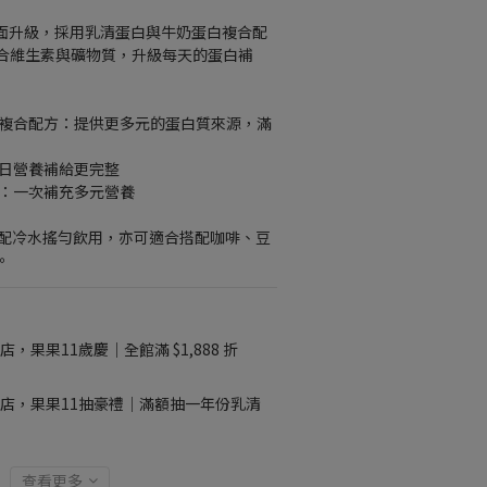
 全面升級，採用乳清蛋白與牛奶蛋白複合配
合維生素與礦物質，升級每天的蛋白補
白複合配方：提供更多元的蛋白質來源，滿
每日營養補給更完整
質：一次補充多元營養
，搭配冷水搖勻飲用，亦可適合搭配咖啡、豆
。
店，果果11歲慶｜全館滿 $1,888 折
店，果果11抽豪禮｜滿額抽一年份乳清
查看更多