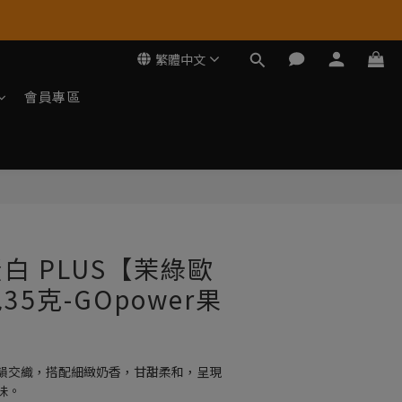
繁體中文
會員專區
立即購買
白 PLUS【茉綠歐
5克-GOpower果
韻交織，搭配細緻奶香，甘甜柔和，呈現
味。