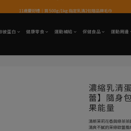
11歲慶好禮｜買 500g/1kg 指定乳清2包贈品牌毛巾
果果11歲慶｜App 下單享 5% 購物金回饋
果果11歲慶｜App 下單享 5% 購物金回饋
tsB彼蛋白
健康零食
運動補給
保健食品
運動周邊
濃縮乳清蛋
蕾】隨身包3
果能量
清新茉莉花香與綠茶茶
清爽不膩的茉綠歐蕾風