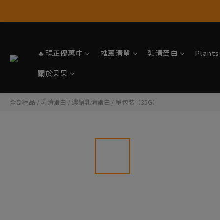
🔥現正優惠中
推薦清單
乳清蛋白
Plan
關於果果
全部商品
/
乳清蛋白
/
濃縮乳清蛋白
/
單包裝（35G）