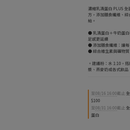
濃縮乳清蛋白 PLUS
方，添加膳食纖維、綜
給。
● 乳清蛋白＋牛奶蛋
足感更延續
● 添加膳食纖維：讓
● 綜合維生素與礦物
。建議粉：水 1:10
漿、燕麥奶或各式飲品
至
08/16 16:00
截止
全
$100
至
08/31 16:00
截止
全
蛋白