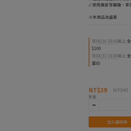
✓ 使用異麥芽寡糖，享
※本商品為蛋素
至
08/16 16:00
截止
全
$100
至
08/31 16:00
截止
全
蛋白
NT$39
NT$45
數量
加入購物車