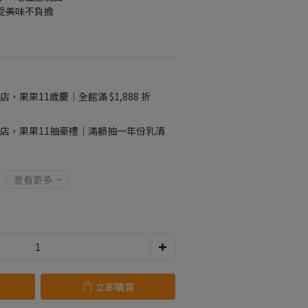
受美味不負擔
店，果果11歲慶｜全館滿 $1,888 折
店，果果11抽豪禮｜滿額抽一年份乳清
查看更多
立即購買