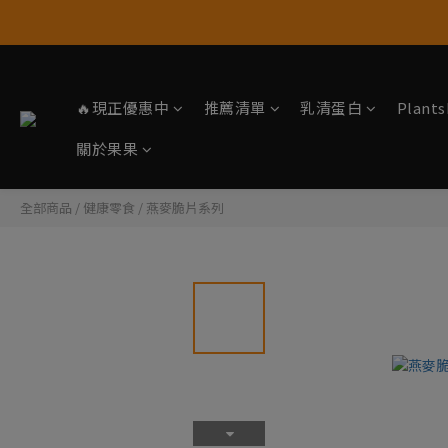
🔥現正優惠中
推薦清單
乳清蛋白
Plan
關於果果
全部商品
/
健康零食
/
燕麥脆片系列