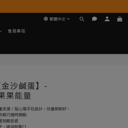
繁體中文
會員專區
立即購買
金沙鹹蛋】-
r果果能量
量支援！貼心隨手包設計，份量剛剛好，
你輕巧隨時開動
增加飽足感
子，喀滋超脆口