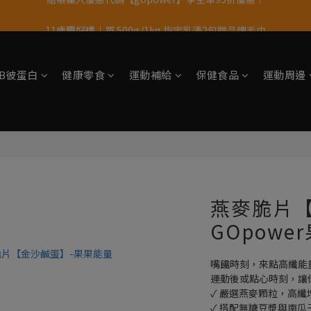
11歲慶好禮｜買 500g/1kg 指定乳清2包贈品牌毛巾
果果11歲慶｜App 下單享 5% 購物金回饋
果果11歲慶｜App 下單享 5% 購物金回饋
tsB彼蛋白
健康零食
運動補給
保健食品
運動周邊
燕麥脆片【
GOpowe
嘴饞時刻，來點高纖能
運動後或點心時刻，讓
✓ 嚴選燕麥顆粒，高纖
✓ 搭配無糖豆漿與南瓜