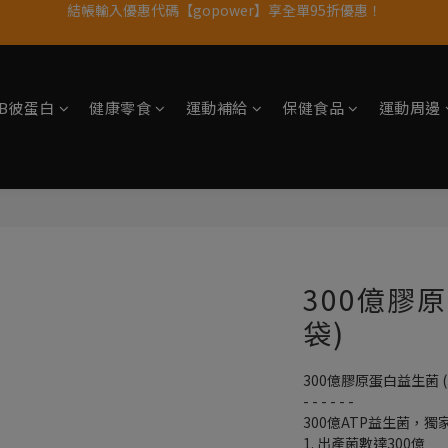
果果11歲慶｜App 下單享 5% 購物金回饋
11歲慶好禮｜買 500g/1kg 指定乳清2包贈品牌毛巾
果果11歲慶｜App 下單享 5% 購物金回饋
tsB彼蛋白
健康零食
運動補給
保健食品
運動周邊
300億膠原
袋)
300億膠原蛋白益生菌 (
- - - - - -
300億ATP益生菌，
1. 出產菌數達300億