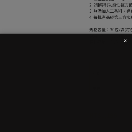
2. 2種專利功能性複方
3. 無添加人工香料，
4. 每批產品經第三方檢
規格容量：30包/袋(每
食用方法：每天1包，
原料產地：台灣
至
08/16 16:00
截止
全
$100
至
08/31 16:00
截止
全
蛋白
NT$1,199
NT$
數量