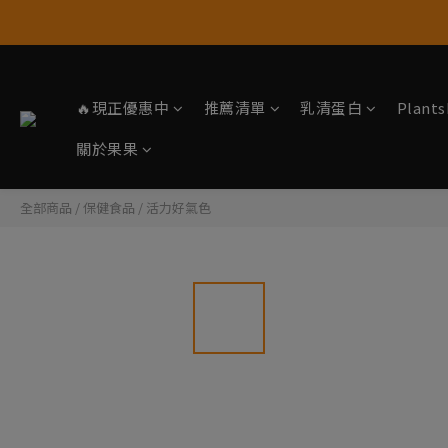
🔥現正優惠中
推薦清單
乳清蛋白
Plan
關於果果
全部商品
/
保健食品
/
活力好氣色