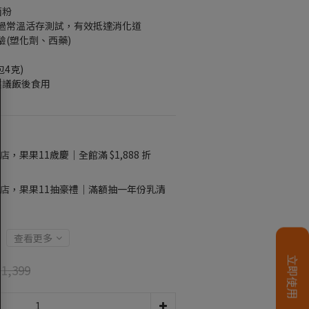
菌粉
通過常溫活存測試，有效抵達消化道
驗(塑化劑、西藥)
包4克)
建議飯後食用
店，果果11歲慶｜全館滿 $1,888 折
店，果果11抽豪禮｜滿額抽一年份乳清
查看更多
1,399