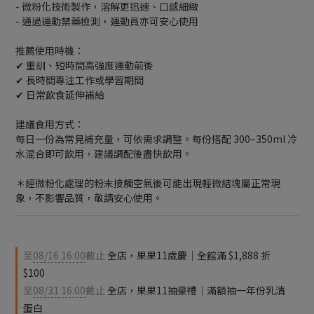
- 微粉化技術製作，溶解更迅速、口感細緻
- 通過運動禁藥檢測，運動員亦可安心使用
推薦使用時機：
✔︎ 重訓、短時間高強度運動前後
✔︎ 長時間專注工作或學習期間
✔︎ 日常飲食延伸補給
建議食用方式：
每日一份為常見補充量，可依需求調整。每份搭配 300–350ml 冷
水混合即可飲用，建議調配後盡快飲用。
＊經微粉化處理的粉末接觸空氣後可能出現輕微結塊屬正常現
象，不影響品質，敬請安心使用。
至
08/16 16:00
截止
全店，果果11歲慶｜全館滿 $1,888 折
$100
至
08/31 16:00
截止
全店，果果11抽豪禮｜滿額抽一年份乳清
蛋白