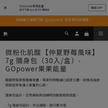
GOpower果果能量
開啟 APP
結帳輸入優惠代碼【gopower】享全單95折優惠！
首次下載 App 送 $50 購物金
11歲慶好禮｜買 500g/1kg 指定乳清2包贈品牌毛巾
果果11歲慶｜App 下單享 5% 購物金回饋
果果11歲慶｜App 下單享 5% 購物金回饋
微粉化肌酸【仲夏野莓風味】
7g 隨身包（30入/盒）-
GOpower果果能量
酸甜野莓果香層層堆疊，莓果的微酸讓口感更立體。就像高強度
間歇結束後讓人振奮的心跳。
隨身包設計，日常補給與訓練時刻都能輕鬆搭配。
- 7g 隨身包設計，外出運動、旅行都方便