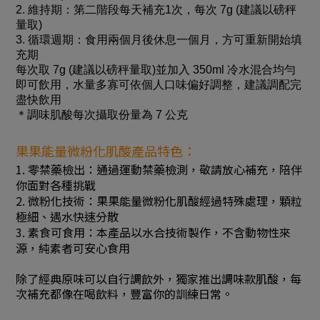
2. 維持期：第二階段每天補充1次，每次 7g (建議以磅秤
量取)
3. 循環週期：食用兩個月後休息一個月，方可重新開始填
充期
每次取 7g (建議以磅秤量取)並加入 350ml 冷水混合均勻
即可飲用，水量多寡可依個人口味偏好調整，建議調配完
盡快飲用
＊調味肌酸每次攝取份量為 7 公克
果果能量微粉化肌酸產品特色：
1. 零禁藥檢出：通過運動禁藥檢測，敬請放心補充，陪伴
你面對各種挑戰
2. 微粉化技術：果果能量微粉化肌酸經過特殊處理，顆粒
極細、遇水快速分散
3. 素食可食用：本產品以水合技術製作，不含動物性來
源，純素者可安心食用
除了經典原味可以自行調飲外，獨家推出調味款肌酸，每
次補充都像在喝飲料，豐富你的訓練日常。