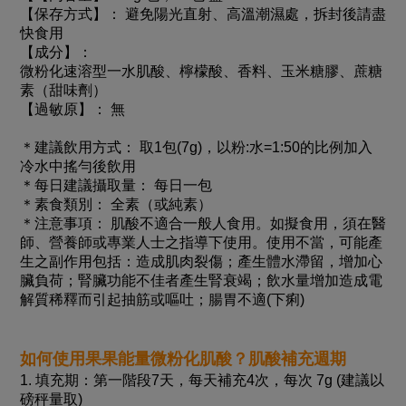
【保存方式】： 避免陽光直射、高溫潮濕處，拆封後請盡
快食用
【成分】：
微粉化速溶型一水肌酸、檸檬酸、香料、玉米糖膠、蔗糖
素（甜味劑）
【過敏原】： 無
＊建議飲用方式： 取1包(7g)，以粉:水=1:50的比例加入
冷水中搖勻後飲用
＊每日建議攝取量： 每日一包
＊素食類別： 全素（或純素）
＊注意事項： 肌酸不適合一般人食用。如擬食用，須在醫
師、營養師或專業人士之指導下使用。使用不當，可能產
生之副作用包括：造成肌肉裂傷；產生體水滯留，增加心
臟負荷；腎臟功能不佳者產生腎衰竭；飲水量增加造成電
解質稀釋而引起抽筋或嘔吐；腸胃不適(下痢)
如何使用果果能量微粉化肌酸？肌酸補充週期
1. 填充期：第一階段7天，每天補充4次，每次 7g (建議以
磅秤量取)