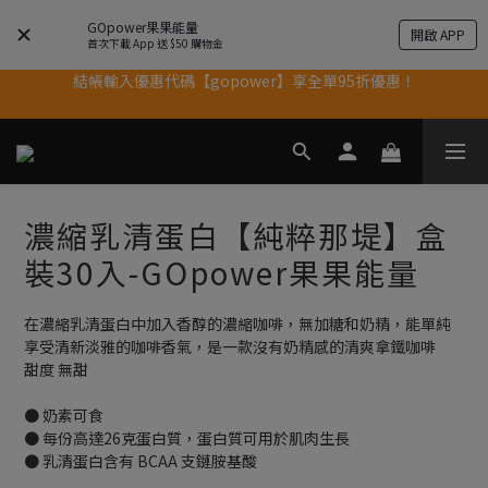
果果11歲慶｜App 下單享 5% 購物金回饋
GOpower果果能量
開啟 APP
首次下載 App 送 $50 購物金
結帳輸入優惠代碼【gopower】享全單95折優惠！
果果11歲慶｜App 下單享 5% 購物金回饋
11歲慶好禮｜買 500g/1kg 指定乳清2包贈品牌毛巾
果果11歲慶｜App 下單享 5% 購物金回饋
濃縮乳清蛋白【純粹那堤】盒
裝30入-GOpower果果能量
在濃縮乳清蛋白中加入香醇的濃縮咖啡，無加糖和奶精，能單純
享受清新淡雅的咖啡香氣，是一款沒有奶精感的清爽拿鐵咖啡
甜度 無甜
● 奶素可食
● 每份高達26克蛋白質，蛋白質可用於肌肉生長
● 乳清蛋白含有 BCAA 支鏈胺基酸