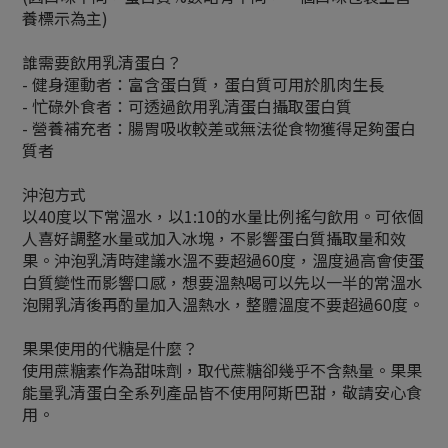
養標示為主)
誰需要飲用乳清蛋白？
- 健身運動者：富含蛋白質，蛋白質可用於肌肉生長
- 忙碌外食者：可透過飲用乳清蛋白攝取蛋白質
- 營養補充者：腸胃吸收較差或無法從食物獲得足夠蛋白
質者
沖泡方式
以40度以下常溫水，以1:10的水量比例搖勻飲用。可依個
人喜好調整水量或加入冰塊，不影響蛋白質攝取量和效
果。沖泡乳清時建議水溫不要超過60度，溫度過高會使蛋
白質變性而影響口感，想要溫熱喝可以先以一半的常溫水
泡開乳清後再酌量加入溫熱水，整體溫度不要超過60度。
果果使用的代糖是什麼？
使用蔗糖素作為甜味劑，取代蔗糖卻幾乎不含熱量。果果
能量乳清蛋白全系列產品皆不使用阿斯巴甜，敬請安心食
用。