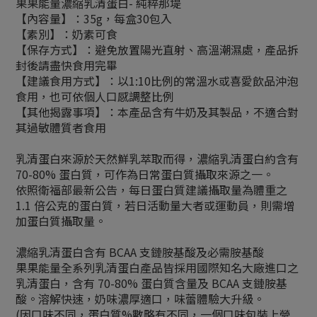
果果能量濃縮乳清蛋白- 純粹那堤
【內容量】：35g，每盒30包入
【素別】：奶素可食
【保存方式】：避免放置陽光直射、高溫潮濕處，產品拆
封後請盡快食用完畢
【建議食用方式】：以1:10比例的常溫水或喜愛飲品沖泡
食用，也可依個人口感調整比例
【其他揭露事項】：本產品含有牛奶及其製品，不適合對
其過敏體質者食用
乳清蛋白來源於天然鮮乳萃取而得，濃縮乳清蛋白約含有
70-80% 蛋白質，可作為日常蛋白質攝取來源之一。
依照衛福部最新公告，每日蛋白質建議攝取量為體重之
1.1 倍公克的蛋白質，若日活動量大者或運動員，則需增
加蛋白質攝取量。
濃縮乳清蛋白含有 BCAA 支鏈胺基酸及必需胺基酸
果果能量全系列乳清蛋白產品皆採用國際知名大廠進口之
乳清蛋白，含有 70-80% 蛋白質含量及 BCAA 支鏈胺基
酸。溶解快速，奶味濃厚適口，味蕾體驗大升級。
(因口味不同，蛋白質%數略有不同，一個口味包裝上營