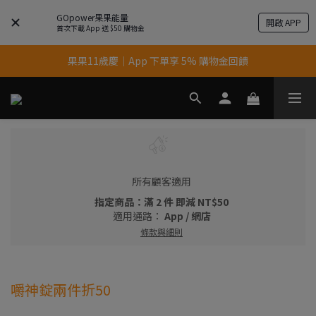
GOpower果果能量
開啟 APP
首次下載 App 送 $50 購物金
果果11歲慶｜App 下單享 5% 購物金回饋
果果11歲慶｜App 下單享 5% 購物金回饋
結帳輸入優惠代碼【gopower】享全單95折優惠！
11歲慶好禮｜買 500g/1kg 指定乳清2包贈品牌毛巾
果果11歲慶｜App 下單享 5% 購物金回饋
所有顧客適用
指定商品：滿 2 件 即減 NT$50
適用通路：
App
/
網店
條款與細則
嚼神錠兩件折50