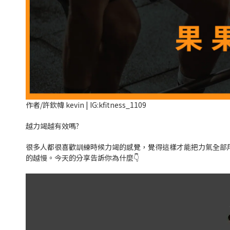
作者/許欽幃 kevin | IG:kfitness_1109
越力竭越有效嗎?
很多人都很喜歡訓練時候力竭的感覺，覺得這樣才能把力氣全部
的越慢。今天的分享告訴你為什麼👇