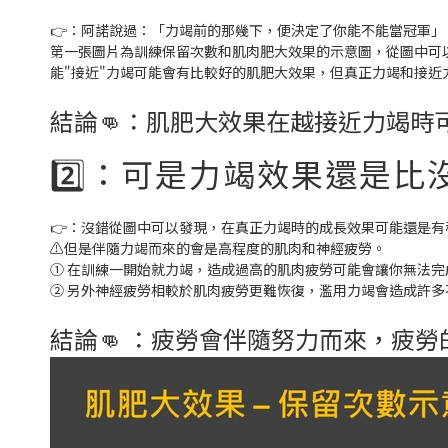
👉：阿諾說過：「力竭前的那幾下，便決定了你能不能當冠軍
第一張圖片為訓練保留次數和肌肉肥大效果的示意圖，從圖中可
能"接近"力竭可能會有比較好的肌肥大效果，但真正力竭和接近
結論👊：肌肥大效果在越接近力竭時
2️⃣：可是力竭效果還是
👉：沒錯從圖中可以發現，在真正力竭時的成長效果可能還是
⚠️但是伴隨力竭而來的會是高程度的肌肉和神經疲勞。
① 在訓練一開始就力竭，造成過高的肌肉疲勞可能會讓你無法
② 另外神經疲勞相較於肌肉疲勞更難恢復，濫用力竭會造成許多
結論👊 ：疲勞會伴隨努力而來，疲