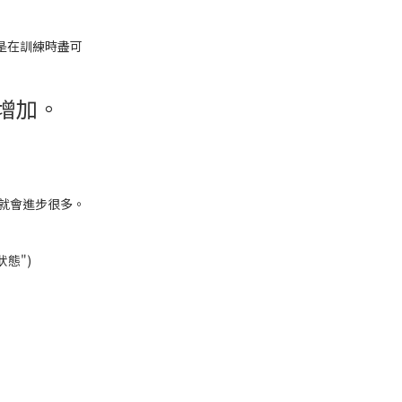
是在訓練時盡可
增加。
就會進步很多。
態")