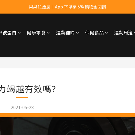
果果11歲慶｜App 下單享 5% 購物金回饋
果果11歲慶｜App 下單享 5% 購物金回饋
結帳輸入優惠代碼【gopower】享全單95折優惠！
tsB彼蛋白
健康零食
運動補給
保健食品
運動周邊
11歲慶好禮｜買 500g/1kg 指定乳清2包贈品牌毛巾
果果11歲慶｜App 下單享 5% 購物金回饋
力竭越有效嗎?
2021-05-28