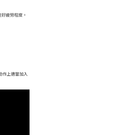
控好疲勞程度。
動作上適當加入