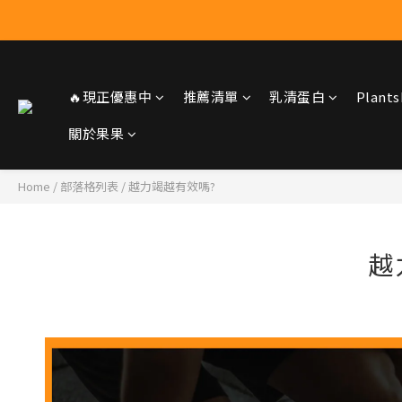
🔥現正優惠中
推薦清單
乳清蛋白
Plan
關於果果
Home
/
部落格列表
/
越力竭越有效嗎?
越