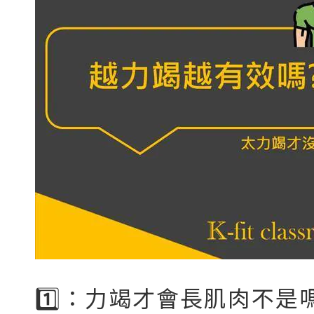
1️⃣：力竭才會長肌肉不是