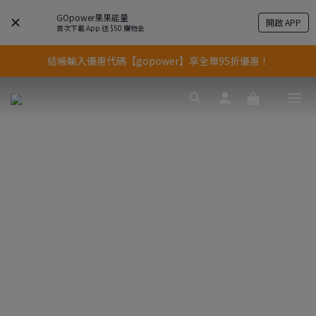
GOpower果果能量
開啟 APP
果果11歲慶｜App 下單享 5% 購物金回饋
首次下載 App 送 $50 購物金
結帳輸入優惠代碼【gopower】享全單95折優惠！
果果11歲慶｜App 下單享 5% 購物金回饋
11歲慶好禮｜買 500g/1kg 指定乳清2包贈品牌毛巾
果果11歲慶｜App 下單享 5% 購物金回饋