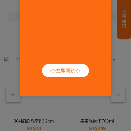
🥤精選搖搖杯款🥤
新色上市！
304搖搖杯鋼球 3.2cm
果果能飲杯 700ml
NT$20
NT$249