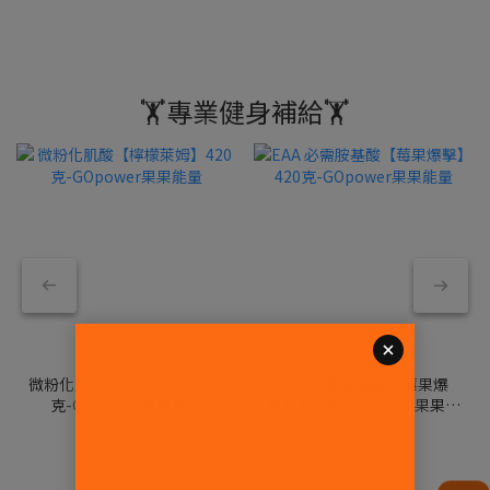
🏋️專業健身補給🏋️
微粉化肌酸【檸檬萊姆】420
EAA 必需胺基酸【莓果爆
克-GOpower果果能量
擊】420克-GOpower果果能
量
NT$659
NT$1,099
NT$799
NT$1,199