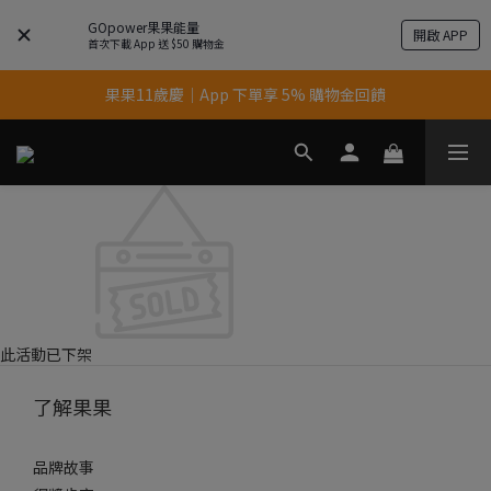
GOpower果果能量
開啟 APP
首次下載 App 送 $50 購物金
果果11歲慶｜App 下單享 5% 購物金回饋
果果11歲慶｜App 下單享 5% 購物金回饋
結帳輸入優惠代碼【gopower】享全單95折優惠！
11歲慶好禮｜買 500g/1kg 指定乳清2包贈品牌毛巾
果果11歲慶｜App 下單享 5% 購物金回饋
此活動已下架
了解果果
品牌故事