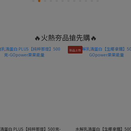
🔥火熱夯品搶先購🔥
新品上市
清蛋白 PLUS【純粹那堤】500克-
水解乳清蛋白【生椰拿鐵】500