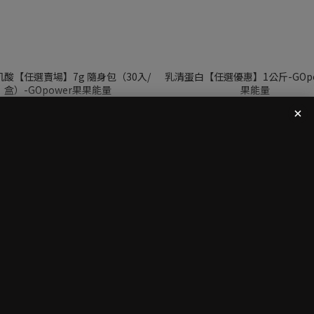
酸【任選賣場】7g 隨身包（30入/
乳清蛋白【任選優惠】1公斤-GOpo
盒）-GOpower果果能量
果能量
NT$380
NT$1,289 ~ NT$1,600
NT$480
NT$1,800
🏋️專業健身補給🏋️