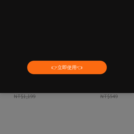
A 必需胺基酸【莓果爆擊】420克-
丙胺酸【青梅風味】360克-GOpo
GOpower果果能量
能量
NT$1,099
NT$449
NT$1,199
NT$549