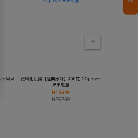
wer果果
微粉化肌酸【經典原味】400克-GOpower
微粉化肌酸【香檸
果果能量
NT$649
NT$789