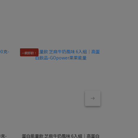
一開即飲！
克-
蛋白能量飲 芝麻牛奶風味 6入組｜高蛋白
蛋白香酥脆【愛情