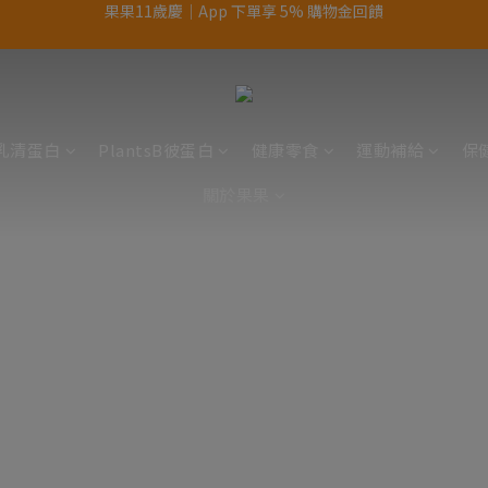
結帳輸入優惠代碼【gopower】享全單95折優惠！
果果11歲慶｜App 下單享 5% 購物金回饋
11歲慶好禮｜買 500g/1kg 指定乳清2包贈品牌毛巾
果果11歲慶｜App 下單享 5% 購物金回饋
乳清蛋白
PlantsB彼蛋白
健康零食
運動補給
保
關於果果