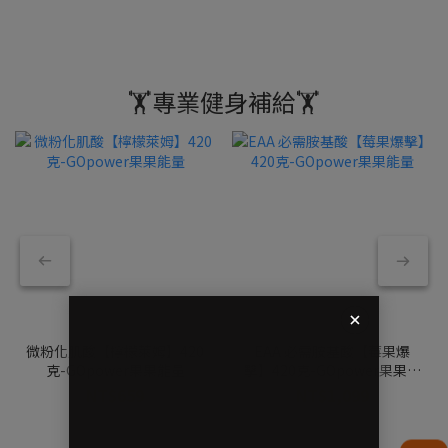
🏋️專業健身補給🏋️
微粉化肌酸【檸檬萊姆】420
EAA 必需胺基酸【莓果爆
克-GOpower果果能量
擊】420克-GOpower果果能
量
NT$659
NT$1,099
NT$799
NT$1,199