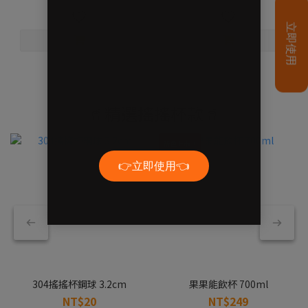
🥤精選搖搖杯款🥤
新色上市！
304搖搖杯鋼球 3.2cm
果果能飲杯 700ml
NT$20
NT$249