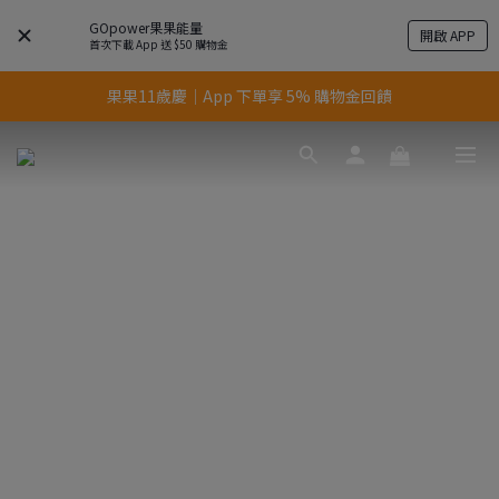
GOpower果果能量
開啟 APP
首次下載 App 送 $50 購物金
果果11歲慶｜App 下單享 5% 購物金回饋
果果11歲慶｜App 下單享 5% 購物金回饋
結帳輸入優惠代碼【gopower】享全單95折優惠！
11歲慶好禮｜買 500g/1kg 指定乳清2包贈品牌毛巾
果果11歲慶｜App 下單享 5% 購物金回饋