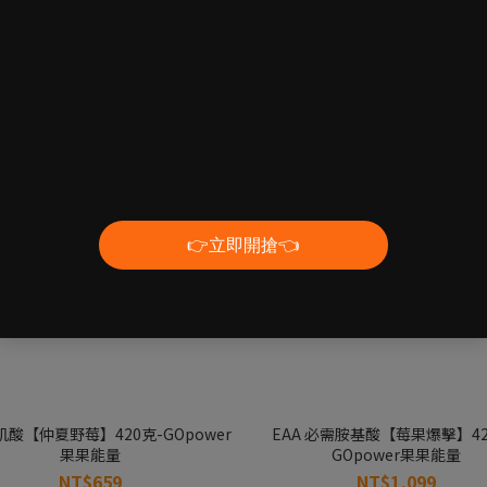
🏋️專業健身補給🏋️
酸【仲夏野莓】420克-GOpower
EAA 必需胺基酸【莓果爆擊】42
果果能量
GOpower果果能量
NT$659
NT$1,099