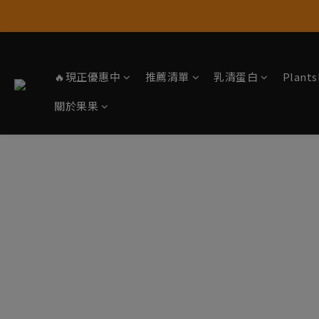
🔥現正優惠中
推薦清單
乳清蛋白
Plan
關於果果