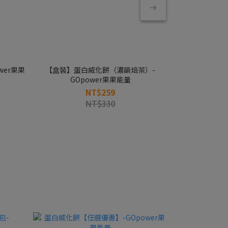
wer果果
【盒裝】蛋白威化餅（濃韻焙茶）-
【盒裝】蛋
GOpower果果能量
GO
NT$259
NT$330