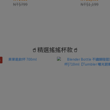
NT$799
NT$1,199
🥤精選搖搖杯款🥤
！