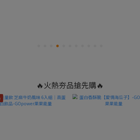
🔥火熱夯品搶先購🔥
！