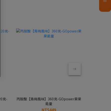
0克-
丙胺酸【青梅風味】360克-GOpower果果
微粉化肌酸【經典
能量
NT$449