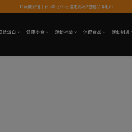
11歲慶好禮｜買 500g/1kg 指定乳清2包贈品牌毛巾
果果11歲慶｜App 下單享 5% 購物金回饋
果果11歲慶｜App 下單享 5% 購物金回饋
tsB彼蛋白
健康零食
運動補給
保健食品
運動周邊