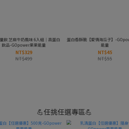
量飲 芝麻牛奶風味 6入組｜高蛋白
蛋白香酥脆【愛情海瓜子】-GOpo
飲品-GOpower果果能量
能量
NT$329
NT$45
NT$499
NT$55
💪任挑任選專區💪