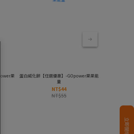
ower果
蛋白威化餅【任選優惠】-GOpower果果能
水解乳清蛋白【任
量
NT$44
NT$55