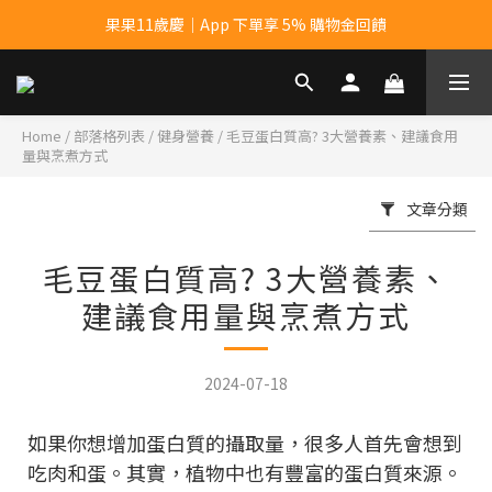
果果11歲慶｜App 下單享 5% 購物金回饋
果果11歲慶｜App 下單享 5% 購物金回饋
結帳輸入優惠代碼【gopower】享全單95折優惠！
11歲慶好禮｜買 500g/1kg 指定乳清2包贈品牌毛巾
Home
/
部落格列表
/
健身營養
/
毛豆蛋白質高? 3大營養素、建議食用
量與烹煮方式
果果11歲慶｜App 下單享 5% 購物金回饋
文章分類
毛豆蛋白質高? 3大營養素、
建議食用量與烹煮方式
2024-07-18
如果你想增加蛋白質的攝取量，很多人首先會想到
吃肉和蛋。其實，植物中也有豐富的蛋白質來源。