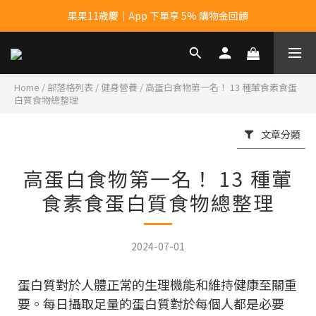
果果11歲慶｜App 下單享 5% 購物金回饋
果果11歲慶｜App 下單享 5% 購物金回饋
結帳輸入優惠代碼【gopower】享全單95折優惠！
11歲慶好禮｜買 500g/1kg 指定乳清2包贈品牌毛巾
Home
/
部落格列表
/
健身營養
/
高蛋白食物第一名！ 13 種葷食素食蛋
白質食物總整理
果果11歲慶｜App 下單享 5% 購物金回饋
文章分類
高蛋白食物第一名！ 13 種葷
食素食蛋白質食物總整理
2024-07-01
蛋白質對於人體正常的生理機能和維持健康至關重
要。每日攝取足量的蛋白質對於每個人都是必要