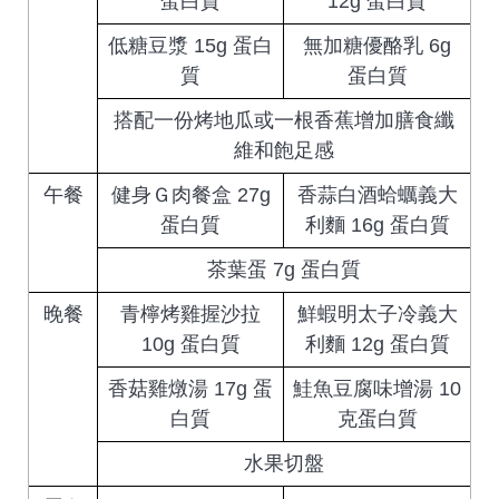
蛋白質
12g 蛋白質
低糖豆漿 15g 蛋白
無加糖優酪乳 6g
質
蛋白質
搭配一份烤地瓜或一根香蕉增加膳食纖
維和飽足感
午餐
健身Ｇ肉餐盒 27g
香蒜白酒蛤蠣義大
蛋白質
利麵 16g 蛋白質
茶葉蛋 7g 蛋白質
晚餐
青檸烤雞握沙拉
鮮蝦明太子冷義大
10g 蛋白質
利麵 12g 蛋白質
香菇雞燉湯 17g 蛋
鮭魚豆腐味增湯 10
白質
克蛋白質
水果切盤