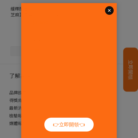
緩釋酪蛋白ProteinZ【夜巡
芝麻】盒裝30入-GOpower
果果能量
NT$1,650
NT$2,550
了解果果
品牌故事
得獎肯定
最新消息
檢驗報告
媒體報導