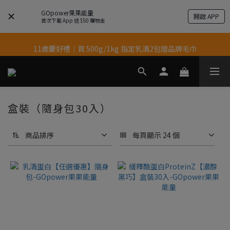
GOpower果果能量
開啟 APP
首次下載 App 送 $50 購物金
結帳輸入優惠代碼【gopower】享全單95折優惠！
果果11歲慶｜App 下單享 5% 購物金回饋
11歲慶好禮｜買 500g/1kg 指定乳清2包贈品牌毛巾
果果11歲慶｜App 下單享 5% 購物金回饋
盒裝（隨身包30入）
商品排序
每頁顯示 24 個