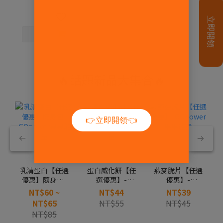
🔥話題新品大集合🔥
乳清蛋白【任選
蛋白威化餅【任
燕麥脆片【任選
優惠】隨身包-
選優惠】-
優惠】-
GOpower果果
GOpower果果
GOpower果果
NT$60 ~
NT$44
NT$39
能量
能量
能量
NT$65
NT$55
NT$45
NT$85