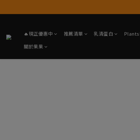
🔥現正優惠中
推薦清單
乳清蛋白
Plan
關於果果