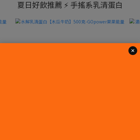
夏日好飲推薦 ⚡️ 手搖系乳清蛋白
能量
水解乳清蛋白【木瓜牛奶】500克-GOpower果果能量
濃縮