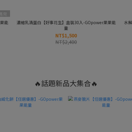
售完
果果能
濃縮乳清蛋白【好事花生】盒裝30入-GOpower果果能
水解
量
NT$1,500
NT$2,400
🔥話題新品大集合🔥