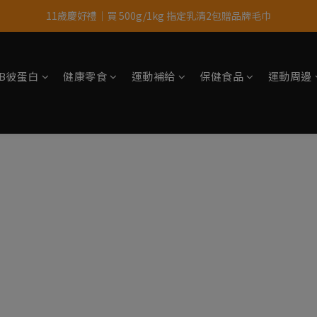
11歲慶好禮｜買 500g/1kg 指定乳清2包贈品牌毛巾
果果11歲慶｜App 下單享 5% 購物金回饋
果果11歲慶｜App 下單享 5% 購物金回饋
tsB彼蛋白
健康零食
運動補給
保健食品
運動周邊